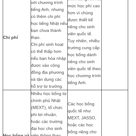
với chương trình
mức học phí cao
tiếng Anh, nhưng
hơn vì chúng
có thêm chi phí
được thiết kế
học tiếng Nhật nếu
riêng cho sinh
bạn chưa thành
viên quốc tế.
Chi phí
thạo.
Tuy nhiên, nhiều
Chi phí sinh hoạt
trường cung cấp
có thể thấp hơn
học bổng dành
nếu bạn hòa nhập
riêng cho sinh
được vào cộng
viên quốc tế theo
đồng địa phương
học chương trình
và tận dụng các
tiếng Anh.
hỗ trợ từ trường.
Nhiều học bổng từ
chính phủ Nhật
Các học bổng
(MEXT), tổ chức
quốc tế như
phi lợi nhuận,
MEXT, JASSO,
hoặc các trường
hoặc các học
đại học cho sinh
bổng riêng cho
Học bổng và
viên thông thạo