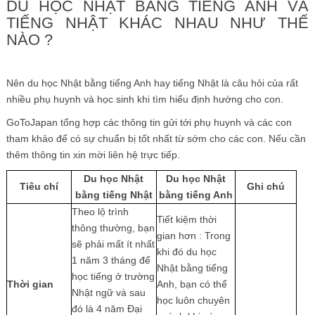
DU HỌC NHẬT BẰNG TIẾNG ANH VÀ
TIẾNG NHẬT KHÁC NHAU NHƯ THẾ
NÀO ?
Nên du học Nhật bằng tiếng Anh hay tiếng Nhật là câu hỏi của rất
nhiều phụ huynh và học sinh khi tìm hiểu định hướng cho con.
GoToJapan tổng hợp các thông tin gửi tới phụ huynh và các con
tham khảo để có sự chuẩn bị tốt nhất từ sớm cho các con. Nếu cần
thêm thông tin xin mời liên hệ trực tiếp.
Du học Nhật
Du học Nhật
Tiêu chí
Ghi chú
bằng tiếng Nhật
bằng tiếng Anh
Theo lộ trình
Tiết kiệm thời
thông thường, bạn
gian hơn : Trong
sẽ phải mất ít nhất
khi đó du học
1 năm 3 tháng để
Nhật bằng tiếng
học tiếng ở trường
Thời gian
Anh, bạn có thể
Nhật ngữ và sau
học luôn chuyên
đó là 4 năm Đại