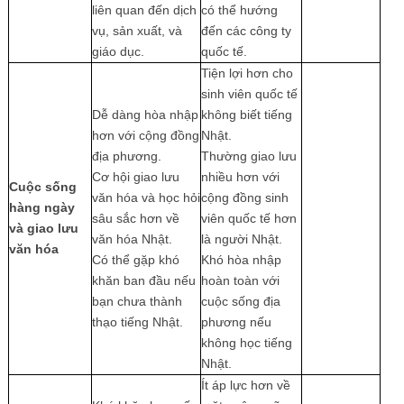
liên quan đến dịch
có thể hướng
vụ, sản xuất, và
đến các công ty
giáo dục.
quốc tế.
Tiện lợi hơn cho
sinh viên quốc tế
Dễ dàng hòa nhập
không biết tiếng
hơn với cộng đồng
Nhật.
địa phương.
Thường giao lưu
Cơ hội giao lưu
nhiều hơn với
Cuộc sống
văn hóa và học hỏi
cộng đồng sinh
hàng ngày
sâu sắc hơn về
viên quốc tế hơn
và giao lưu
văn hóa Nhật.
là người Nhật.
văn hóa
Có thể gặp khó
Khó hòa nhập
khăn ban đầu nếu
hoàn toàn với
bạn chưa thành
cuộc sống địa
thạo tiếng Nhật.
phương nếu
không học tiếng
Nhật.
Ít áp lực hơn về