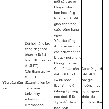
một số trường
khuyến khích
bạn học tiếng
Nhật cơ bản để
giao tiếp trong
cuộc sống hàng
ngày.
Yêu cầu tiếng
Đòi hỏi năng lực
Anh đầu vào của
tiếng Nhật cao
các chương trình
(thường là N2
E-track nói chung
hoặc N1 trong kỳ
không quá cao.
thi JLPT).
Cụ thể, bạn cần
Có chứng chỉ
Cần tham gia kỳ
đạt TOEFL iBT
SAT, ACT,
thi EJU
>= 80 hoặc
các giải
Yêu cầu đầu
(Examination for
IELTS >= 6.0
thưởng, hoạt
vào
Japanese
(không kỹ năng
động ngoại
University
nào dưới 5.5).
khóa, dự
Admission for
Tỷ lệ đỗ đảm
án…là lợi thế
International
bảo hơn :