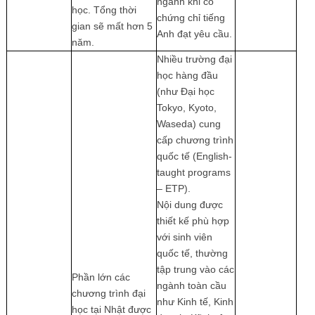
ngành khi có
học. Tổng thời
chứng chỉ tiếng
gian sẽ mất hơn 5
Anh đạt yêu cầu.
năm.
Nhiều trường đại
học hàng đầu
(như Đại học
Tokyo, Kyoto,
Waseda) cung
cấp chương trình
quốc tế (English-
taught programs
– ETP).
Nội dung được
thiết kế phù hợp
với sinh viên
quốc tế, thường
tập trung vào các
Phần lớn các
ngành toàn cầu
chương trình đại
như Kinh tế, Kinh
học tại Nhật được