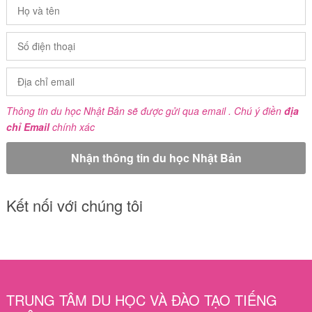
Thông tin du học Nhật Bản sẽ được gửi qua email . Chú ý điền
địa
chỉ Email
chính xác
Kết nối với chúng tôi
TRUNG TÂM DU HỌC VÀ ĐÀO TẠO TIẾNG