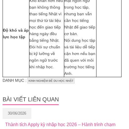
Khó khăn hơn nếu
mặt ngôn ngữ
bạn không thông
trong học tập,
thạo tiếng Nhật vì
nhưng bạn vẫn
mọi thứ từ tài liệu
cần học tiếng
học đến giao tiếp
Nhật để giao tiếp
Độ khó và áp
hàng ngày đều
cơ bản.
lực học tập
bằng tiếng Nhật.
Nội dung học tập
Đòi hỏi sự chuẩn
và tài liệu dễ tiếp
bị kỹ lưỡng về
cận hơn nếu bạn
ngôn ngữ trước
đã quen với môi
khi nhập học.
trường học tiếng
Anh.
DANH MỤC :
KINH NGHIỆM ĐỂ DU HỌC NHẬT
BÀI VIẾT LIÊN QUAN
30/06/2026
Thành tích Apply kỳ nhập học 2026 – Hành trình chạm