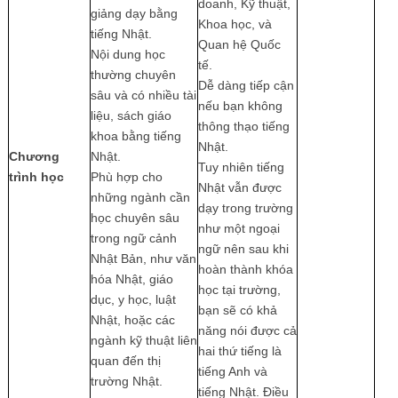
doanh, Kỹ thuật,
giảng dạy bằng
Khoa học, và
tiếng Nhật.
Quan hệ Quốc
Nội dung học
tế.
thường chuyên
Dễ dàng tiếp cận
sâu và có nhiều tài
nếu bạn không
liệu, sách giáo
thông thạo tiếng
khoa bằng tiếng
Nhật.
Chương
Nhật.
Tuy nhiên tiếng
trình học
Phù hợp cho
Nhật vẫn được
những ngành cần
dạy trong trường
học chuyên sâu
như một ngoại
trong ngữ cảnh
ngữ nên sau khi
Nhật Bản, như văn
hoàn thành khóa
hóa Nhật, giáo
học tại trường,
dục, y học, luật
bạn sẽ có khả
Nhật, hoặc các
năng nói được cả
ngành kỹ thuật liên
hai thứ tiếng là
quan đến thị
tiếng Anh và
trường Nhật.
tiếng Nhật. Điều