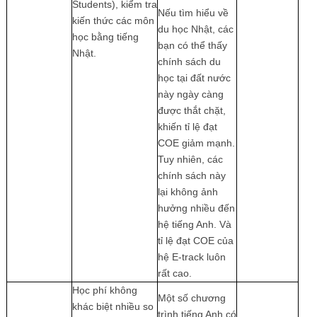
Students), kiểm tra
Nếu tìm hiểu về
kiến thức các môn
du học Nhật, các
học bằng tiếng
bạn có thể thấy
Nhật.
chính sách du
học tại đất nước
này ngày càng
được thắt chặt,
khiến tỉ lệ đạt
COE giảm mạnh.
Tuy nhiên, các
chính sách này
lại không ảnh
hưởng nhiều đến
hệ tiếng Anh. Và
tỉ lệ đạt COE của
hệ E-track luôn
rất cao.
Học phí không
Một số chương
khác biệt nhiều so
trình tiếng Anh có