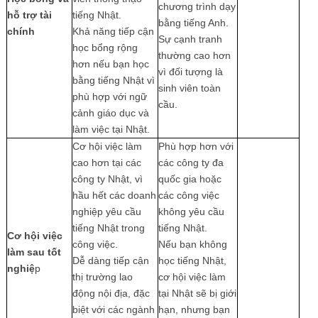
chương trình dạy
hỗ trợ tài
tiếng Nhật.
bằng tiếng Anh.
chính
Khả năng tiếp cận
Sự cạnh tranh
học bổng rộng
thường cao hơn
hơn nếu bạn học
vì đối tượng là
bằng tiếng Nhật vì
sinh viên toàn
phù hợp với ngữ
cầu.
cảnh giáo dục và
làm việc tại Nhật.
Cơ hội việc làm
Phù hợp hơn với
cao hơn tại các
các công ty đa
công ty Nhật, vì
quốc gia hoặc
hầu hết các doanh
các công việc
nghiệp yêu cầu
không yêu cầu
tiếng Nhật trong
tiếng Nhật.
Cơ hội việc
công việc.
Nếu bạn không
làm sau tốt
Dễ dàng tiếp cận
học tiếng Nhật,
nghiệ
p
thị trường lao
cơ hội việc làm
động nội địa, đặc
tại Nhật sẽ bị giới
biệt với các ngành
hạn, nhưng bạn