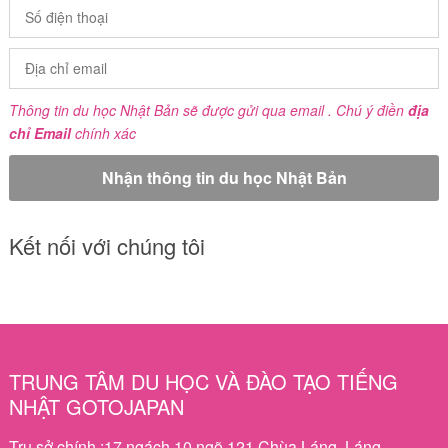
Thông tin du học Nhật Bản sẽ được gửi qua email . Chú ý điền
địa
chỉ Email
chính xác
Kết nối với chúng tôi
TRUNG TÂM DU HỌC VÀ ĐÀO TẠO TIẾNG
NHẬT GOTOJAPAN
Trụ sở chính :17 ngách 10 ngõ 121 Chùa Láng, Láng