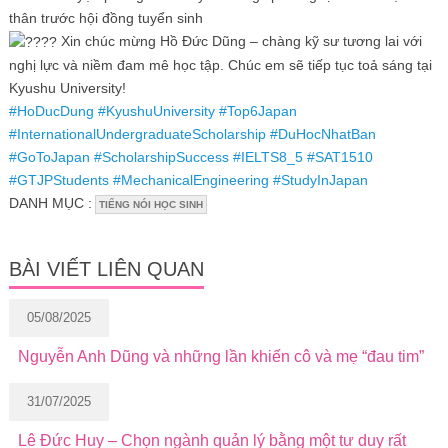
thân trước hội đồng tuyển sinh
Xin chúc mừng Hồ Đức Dũng – chàng kỹ sư tương lai với
nghị lực và niềm đam mê học tập. Chúc em sẽ tiếp tục toả sáng tại
Kyushu University!
#HoDucDung
#KyushuUniversity
#Top6Japan
#InternationalUndergraduateScholarship
#DuHocNhatBan
#GoToJapan
#ScholarshipSuccess
#IELTS8_5
#SAT1510
#GTJPStudents
#MechanicalEngineering
#StudyInJapan
DANH MỤC :
TIẾNG NÓI HỌC SINH
BÀI VIẾT LIÊN QUAN
05/08/2025
Nguyễn Anh Dũng và những lần khiến cô và mẹ “đau tim”
31/07/2025
Lê Đức Huy – Chọn ngành quản lý bằng một tư duy rất