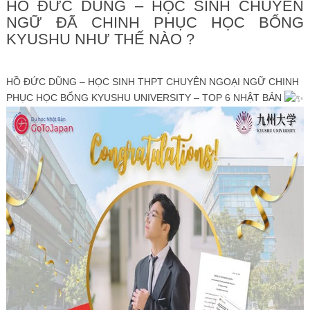
HỒ ĐỨC DŨNG – HỌC SINH CHUYÊN
NGỮ ĐÃ CHINH PHỤC HỌC BỔNG
KYUSHU NHƯ THẾ NÀO ?
HỒ ĐỨC DŨNG – HỌC SINH THPT CHUYÊN NGOẠI NGỮ CHINH
PHỤC HỌC BỔNG KYUSHU UNIVERSITY – TOP 6 NHẬT BẢN