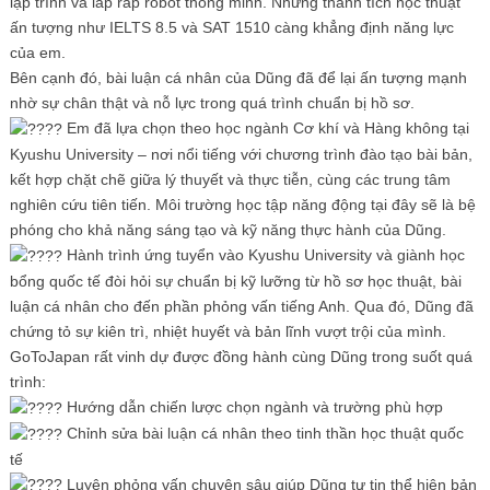
lập trình và lắp ráp robot thông minh. Những thành tích học thuật
ấn tượng như IELTS 8.5 và SAT 1510 càng khẳng định năng lực
của em.
Bên cạnh đó, bài luận cá nhân của Dũng đã để lại ấn tượng mạnh
nhờ sự chân thật và nỗ lực trong quá trình chuẩn bị hồ sơ.
Em đã lựa chọn theo học ngành Cơ khí và Hàng không tại
Kyushu University – nơi nổi tiếng với chương trình đào tạo bài bản,
kết hợp chặt chẽ giữa lý thuyết và thực tiễn, cùng các trung tâm
nghiên cứu tiên tiến. Môi trường học tập năng động tại đây sẽ là bệ
phóng cho khả năng sáng tạo và kỹ năng thực hành của Dũng.
Hành trình ứng tuyển vào Kyushu University và giành học
bổng quốc tế đòi hỏi sự chuẩn bị kỹ lưỡng từ hồ sơ học thuật, bài
luận cá nhân cho đến phần phỏng vấn tiếng Anh. Qua đó, Dũng đã
chứng tỏ sự kiên trì, nhiệt huyết và bản lĩnh vượt trội của mình.
GoToJapan rất vinh dự được đồng hành cùng Dũng trong suốt quá
trình:
Hướng dẫn chiến lược chọn ngành và trường phù hợp
Chỉnh sửa bài luận cá nhân theo tinh thần học thuật quốc
tế
Luyện phỏng vấn chuyên sâu giúp Dũng tự tin thể hiện bản