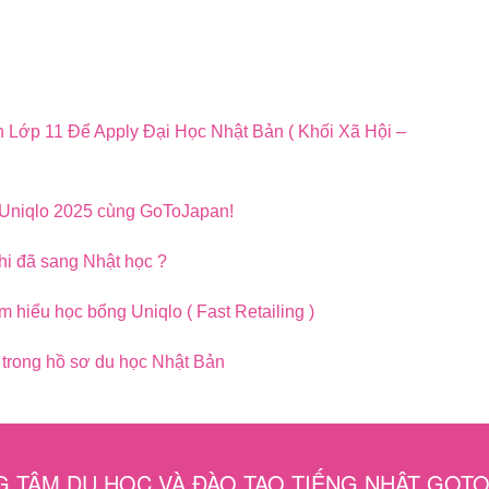
 Lớp 11 Để Apply Đại Học Nhật Bản ( Khối Xã Hội –
 Uniqlo 2025 cùng GoToJapan!
hi đã sang Nhật học ?
 hiểu học bổng Uniqlo ( Fast Retailing )
a trong hồ sơ du học Nhật Bản
 TÂM DU HỌC VÀ ĐÀO TẠO TIẾNG NHẬT GOT