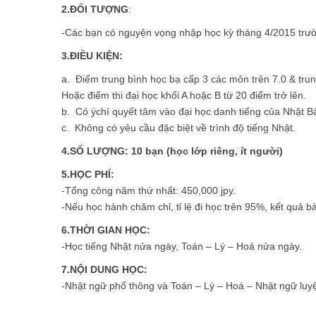
2.ĐỐI TƯỢNG
:
-Các bạn có nguyện vọng nhập học kỳ tháng 4/2015 trườ
3.ĐIỀU KIỆN:
a. Điểm trung bình học bạ cấp 3 các môn trên 7.0 & trun
Hoặc điểm thi đại học khối A hoặc B từ 20 điểm trở lên.
b. Có ýchí quyết tâm vào đại học danh tiếng của Nhật B
c. Không có yêu cầu đặc biệt về trình độ tiếng Nhật.
4.SỐ LƯỢNG: 10 bạn (học lớp riêng, ít người)
5.HỌC PHÍ:
-Tổng công năm thứ nhất: 450,000 jpy.
-Nếu học hành chăm chỉ, tỉ lệ đi học trên 95%, kết quả bà
6.THỜI GIAN HỌC:
-Học tiếng Nhật nửa ngày, Toán – Lý – Hoá nửa ngày.
7.NỘI DUNG HỌC:
-Nhật ngữ phổ thông và Toán – Lý – Hoá – Nhật ngữ luyện