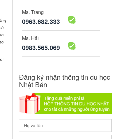
Ms. Trang
0963.682.333
ổng
có
ho
Ms. Hải
ho
0983.565.069
ol,
Đăng ký nhận thông tin du học
Nhật Bản