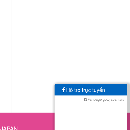
Hỗ trợ trực tuyến
Fanpage gotojapan.vn/
OJAPAN