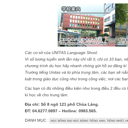
Các cơ sở của UNITAS Language Shool.
Vì số lượng tuyển sinh lần này chỉ rất ít, chỉ có 10 bạn
chương trình du học hãy nhanh chóng gửi hồ sơ đăng kí v
Trường tiếng Unitas và từ phía trung tâm, các bạn sẽ nắm
luật trong giáo dục cũng như trong công việc, nơi các bạ
Các bạn có đủ những điều kiện như trong điều 2 đều có 
kí học về cho trung tâm.
Địa chỉ: Số 8 ngõ 121 phố Chùa Láng.
ĐT: 04.6277.0897 – Hotline: 0983.565.
DANH MỤC :
HỌC BỔNG ĐẠI HỌC BẰNG TIẾNG ANH, TIẾNG NHẬT, 