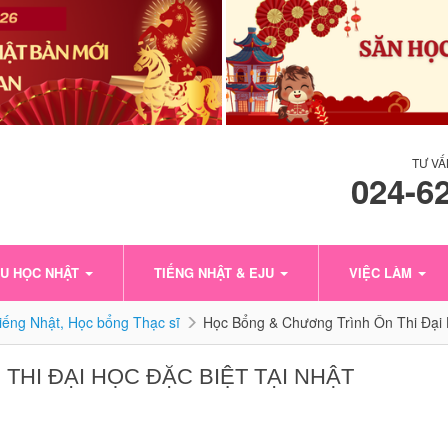
TƯ VẤ
024-6
U HỌC NHẬT
TIẾNG NHẬT & EJU
VIỆC LÀM
tiếng Nhật, Học bổng Thạc sĩ
Học Bổng & Chương Trình Ôn Thi Đại 
HI ĐẠI HỌC ĐẶC BIỆT TẠI NHẬT