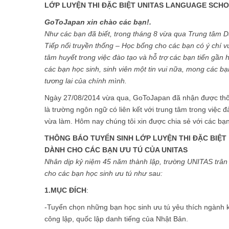
LỚP LUYỆN THI ĐẶC BIỆT
UNITAS LANGUAGE SCH
GoToJapan xin chào các bạn!.
Như các bạn đã biết, trong tháng 8 vừa qua Trung tâm 
Tiếp nối truyền thống – Học bổng cho các bạn có ý chí vư
tâm huyết trong việc đào tạo và hỗ trợ các bạn tiến gần
các bạn học sinh, sinh viên một tin vui nữa, mong các 
tương lai của chính mình.
Ngày 27/08/2014 vừa qua, GoToJapan đã nhận được thôn
là trường ngôn ngữ có liên kết với trung tâm trong việc 
vừa làm. Hôm nay chúng tôi xin được chia sẻ với các bạn 
THÔNG BÁO TUYỂN SINH LỚP LUYỆN THI ĐẶC BIỆT
DÀNH CHO CÁC BẠN ƯU TÚ CỦA UNITAS
Nhân dịp kỷ niệm 45 năm thành lập, trường UNITAS trân 
cho các bạn học sinh ưu tú như sau:
1.MỤC ĐÍCH
:
-Tuyển chọn những bạn học sinh ưu tú yêu thích ngành k
công lập, quốc lập danh tiếng của Nhật Bản.