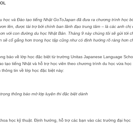
OOL
Du học và Đào tạo tiếng Nhật GoToJapan đã đưa ra chương trình học b
ơn lên, được tài trợ bởi chính ban lãnh đạo trung tâm – là các anh chị 
 hơn với con đường du học Nhật Bản. Tháng 9 này chúng tôi sẽ gửi tới c
bạn sẽ cố gắng hơn trong học tập cũng như có định hướng rõ ràng hơn c
g báo về lớp học đặc biệt từ trường Unitas Japanese Language Scho
đào tạo tiếng Nhật và hỗ trợ học viên theo chương trình du học vừa học
thông tin về lớp học đặc biệt này:
trọng thông báo mở lớp luyện thi đặc biệt dành
hoa học kỹ thuật. Định hướng, hỗ trợ các bạn vào các trường đại học