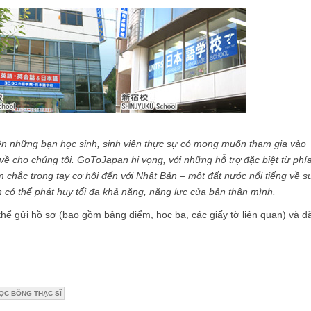
, nên những bạn học sinh, sinh viên thực sự có mong muốn tham gia vào
ề cho chúng tôi. GoToJapan hi vọng, với những hỗ trợ đặc biệt từ phí
 chắc trong tay cơ hội đến với Nhật Bản – một đất nước nổi tiếng về sự
n có thể phát huy tối đa khả năng, năng lực của bản thân mình.
thể gửi hồ sơ (bao gồm bảng điểm, học bạ, các giấy tờ liên quan) và đ
HỌC BỔNG THẠC SĨ