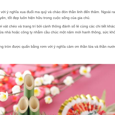
với ý nghĩa xua đuổi ma quỷ và chào đón thần linh đến thăm. Ngoài ra
n, tốt đẹp luôn hiện hữu trong cuộc sống của gia chủ.
 vát chéo và trang trí bởi cành thông đánh số lẻ cùng các chi tiết khá
ửa nhà hoặc công ty nhằm cầu chúc một năm mới hanh thông, sức kh
òng tròn được quấn bằng rơm với ý nghĩa cảm ơn thần lửa và thần nướ