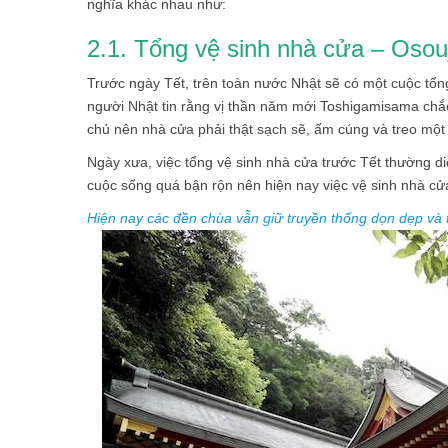
nghĩa khác nhau như:
2.1. Tổng vệ sinh nhà cửa – Osouj
Trước ngày Tết, trên toàn nước Nhật sẽ có một cuộc tổng
người Nhật tin rằng vị thần năm mới Toshigamisama ch
chủ nên nhà cửa phải thật sạch sẽ, ấm cúng và treo mộ
Ngày xưa, việc tổng vệ sinh nhà cửa trước Tết thường di
cuộc sống quá bận rộn nên hiện nay việc vệ sinh nhà cửa
Hiện nay các đền chùa vẫn giữ truyền thống dọn dẹp và 