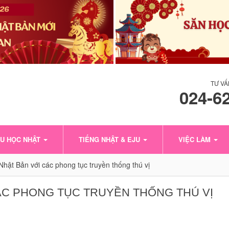
TƯ VẤ
024-6
U HỌC NHẬT
TIẾNG NHẬT & EJU
VIỆC LÀM
hật Bản với các phong tục truyền thống thú vị
ÁC PHONG TỤC TRUYỀN THỐNG THÚ VỊ