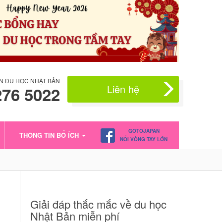
N DU HỌC NHẬT BẢN
Liên hệ
276 5022
GOTOJAPAN
THÔNG TIN BỔ ÍCH
NỐI VÒNG TAY LỚN
Giải đáp thắc mắc về du học
Nhật Bản miễn phí