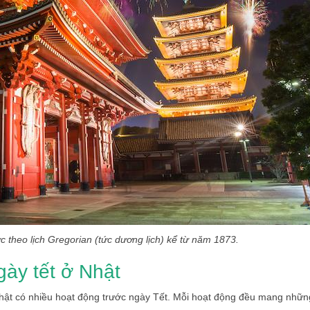
ch Gregorian (tức dương lịch) kể từ năm 1873.
gày tết ở Nhật
Nhật có nhiều hoạt động trước ngày Tết. Mỗi hoạt động đều mang nhữn