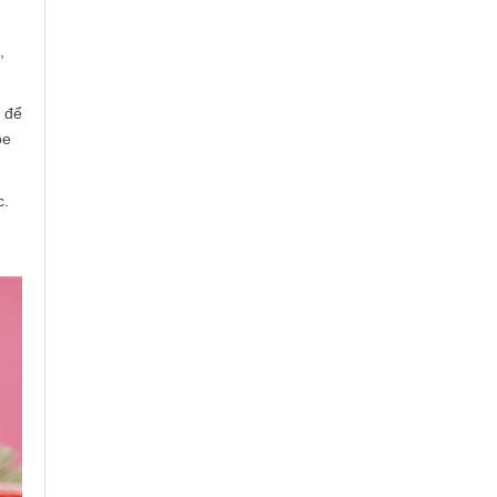
,
c để
ỏe
c.