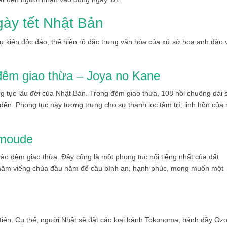
gày tết Nhật Bản
ự kiện độc đáo, thể hiện rõ đặc trưng văn hóa của xứ sở hoa anh đào 
 đêm giao thừa – Joya no Kane
 tục lâu đời của Nhật Bản. Trong đêm giao thừa, 108 hồi chuông dài 
ến. Phong tục này tượng trưng cho sự thanh lọc tâm trí, linh hồn của
umoude
o đêm giao thừa. Đây cũng là một phong tục nổi tiếng nhất của đất
 thăm viếng chùa đầu năm để cầu bình an, hạnh phúc, mong muốn một
tiên. Cụ thể, người Nhật sẽ đặt các loại bánh Tokonoma, bánh dầy Ozo