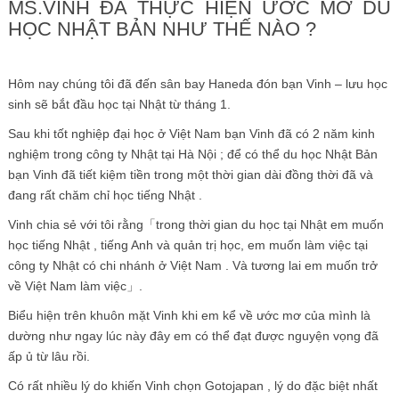
MS.VINH ĐÃ THỰC HIỆN ƯỚC MƠ DU
HỌC NHẬT BẢN NHƯ THẾ NÀO ?
Hôm nay chúng tôi đã đến sân bay Haneda đón bạn Vinh – lưu học
sinh sẽ bắt đầu học tại Nhật từ tháng 1.
Sau khi tốt nghiệp đại học ở Việt Nam bạn Vinh đã có 2 năm kinh
nghiệm trong công ty Nhật tại Hà Nội ; để có thể du học Nhật Bản
bạn Vinh đã tiết kiệm tiền trong một thời gian dài đồng thời đã và
đang rất chăm chỉ học tiếng Nhật .
Vinh chia sẻ với tôi rằng「trong thời gian du học tại Nhật em muốn
học tiếng Nhật , tiếng Anh và quản trị học, em muốn làm việc tại
công ty Nhật có chi nhánh ở Việt Nam . Và tương lai em muốn trở
về Việt Nam làm việc」.
Biểu hiện trên khuôn mặt Vinh khi em kể về ước mơ của mình là
dường như ngay lúc này đây em có thể đạt được nguyện vọng đã
ấp ủ từ lâu rồi.
Có rất nhiều lý do khiến Vinh chọn Gotojapan , lý do đặc biệt nhất