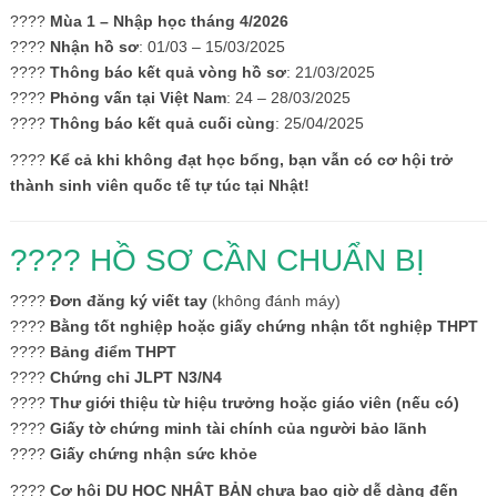
????
Mùa 1 – Nhập học tháng 4/2026
????
Nhận hồ sơ
: 01/03 – 15/03/2025
????
Thông báo kết quả vòng hồ sơ
: 21/03/2025
????
Phỏng vấn tại Việt Nam
: 24 – 28/03/2025
????
Thông báo kết quả cuối cùng
: 25/04/2025
????
Kể cả khi không đạt học bổng, bạn vẫn có cơ hội trở
thành sinh viên quốc tế tự túc tại Nhật!
???? HỒ SƠ CẦN CHUẨN BỊ
????
Đơn đăng ký viết tay
(không đánh máy)
????
Bằng tốt nghiệp hoặc giấy chứng nhận tốt nghiệp THPT
????
Bảng điểm THPT
????
Chứng chỉ JLPT N3/N4
????
Thư giới thiệu từ hiệu trưởng hoặc giáo viên (nếu có)
????
Giấy tờ chứng minh tài chính của người bảo lãnh
????
Giấy chứng nhận sức khỏe
????
Cơ hội DU HỌC NHẬT BẢN chưa bao giờ dễ dàng đến