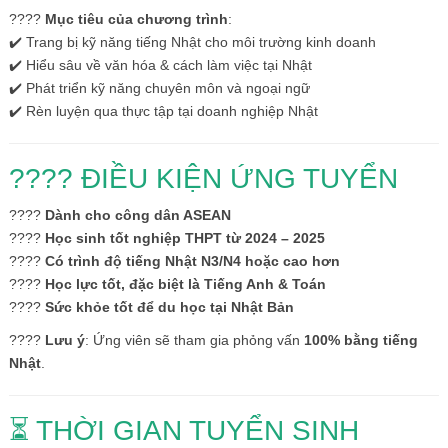
????
Mục tiêu của chương trình
:
✔️ Trang bị kỹ năng tiếng Nhật cho môi trường kinh doanh
✔️ Hiểu sâu về văn hóa & cách làm việc tại Nhật
✔️ Phát triển kỹ năng chuyên môn và ngoại ngữ
✔️ Rèn luyện qua thực tập tại doanh nghiệp Nhật
???? ĐIỀU KIỆN ỨNG TUYỂN
????
Dành cho công dân ASEAN
????
Học sinh tốt nghiệp THPT từ 2024 – 2025
????
Có trình độ tiếng Nhật N3/N4 hoặc cao hơn
????
Học lực tốt, đặc biệt là Tiếng Anh & Toán
????
Sức khỏe tốt để du học tại Nhật Bản
????
Lưu ý
: Ứng viên sẽ tham gia phỏng vấn
100% bằng tiếng
Nhật
.
⏳ THỜI GIAN TUYỂN SINH