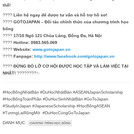
thế!
????
Liên hệ ngay để được tư vấn và hỗ trợ hồ sơ!
????
GOTOJAPAN – Đối tác chính thức của chương trình học
bổng
????
17/10 Ngõ 121 Chùa Láng, Đống Đa, Hà Nội
????
Hotline: 0983.565.069
????
Website:
www.gotojapan.vn
????
Fanpage:
http://www.facebook.com/gotojapan.vn
????
ĐỪNG BỎ LỠ CƠ HỘI ĐƯỢC HỌC TẬP VÀ LÀM VIỆC TẠI
NHẬT!
????????✨
#HọcBổngNhậtBản #DuHọcNhậtBản #ASEANJapanScholarship
#HọcBổngToànPhần #DuHọcSinhNhậtBản #GoToJapan
#StudyInJapan #JapaneseScholarship #HọcBổngASEAN
#TươngLaiRộngMở #DuHọcCùngGoToJapan
DANH MỤC :
CHƯƠNG TRÌNH HỌC BỔNG