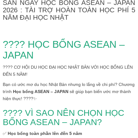
SĂN NGAY HỌC BỔNG ASEAN – JAPAN
2026 : TÀI TRỢ HOÀN TOÀN HỌC PHÍ 5
NĂM ĐẠI HỌC NHẬT
???? HỌC BỔNG ASEAN –
JAPAN
???? CƠ HỘI DU HỌC ĐẠI HỌC NHẬT BẢN VỚI HỌC BỔNG LÊN
ĐẾN 5 NĂM!
Bạn có ước mơ du học Nhật Bản nhưng lo lắng về chi phí? Chương
trình
Học bổng ASEAN – JAPAN
sẽ giúp bạn biến ước mơ thành
hiện thực! ????✨
???? VÌ SAO NÊN CHỌN HỌC
BỔNG ASEAN – JAPAN?
✅
Học bổng toàn phần lên đến 5 năm