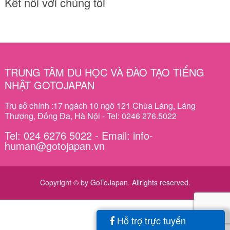
Kết nối với chúng tôi
TRUNG TÂM DU HỌC VÀ ĐÀO TẠO TIẾNG
NHẬT GOTOJAPAN
Trụ sở chính :17 ngách 10 ngõ 121 Chùa Láng, Láng
Thượng, Đống Đa, Hà Nội - Tel: 0246 276.5022
Tel: 024 6276 5022 - Email: info-
human@gotojapan.vn
Copyright © by GoToJapan. Allrights reserved.
Hỗ trợ trực tuyến