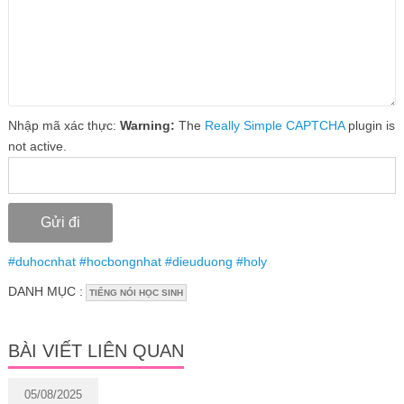
Nhập mã xác thực:
Warning:
The
Really Simple CAPTCHA
plugin is
not active.
#
duhocnhat
#
hocbongnhat
#
dieuduong
#
holy
DANH MỤC :
TIẾNG NÓI HỌC SINH
BÀI VIẾT LIÊN QUAN
05/08/2025