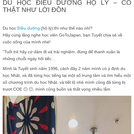
DU HỌC ĐIỀU DƯỠNG HỘ LÝ – CÓ
THẬT NHƯ LỜI ĐỒN
Du học
Điều dưỡng
(hộ lý) thì như thế nào nhỉ?
Hãy cùng lắng nghe học viên GoToJapan, bạn Tuyết chia sẻ về
cuộc sống của mình nhé!
“Tuổi trẻ hãy cứ dám đi và trải nghiệm, đừng để thanh xuân là
những chuỗi ngày hối tiếc…
Mình là Tuyết sinh năm 1996, cách đây 2 năm mình có ý định du
học Nhật, và đã từng học tiếng tại một số trung tâm và tìm hiểu một
số chương trình du học Nhật, và tiết lộ nhé mình cũng đã từng bị
trượt COE
🙁
🙁
, mình cũng buồn và thất vọng nhiều lắm