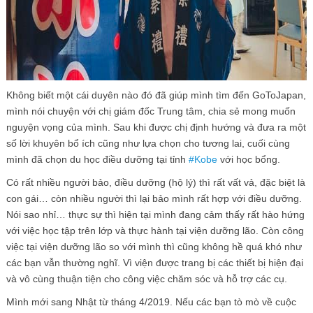
Không biết một cái duyên nào đó đã giúp mình tìm đến GoToJapan,
mình nói chuyện với chị giám đốc Trung tâm, chia sẻ mong muốn
nguyện vọng của mình. Sau khi được chị định hướng và đưa ra một
số lời khuyên bổ ích cũng như lựa chọn cho tương lai, cuối cùng
mình đã chọn du học điều dưỡng tại tỉnh
#
Kobe
với học bổng.
Có rất nhiều người bảo, điều dưỡng (hộ lý) thì rất vất vả, đặc biệt là
con gái… còn nhiều người thì lại bảo mình rất hợp với điều dưỡng.
Nói sao nhỉ… thực sự thì hiện tại mình đang cảm thấy rất hào hứng
với việc học tập trên lớp và thực hành tại viện dưỡng lão. Còn công
việc tại viện dưỡng lão so với mình thì cũng không hề quá khó như
các bạn vẫn thường nghĩ. Vì viện được trang bị các thiết bị hiện đại
và vô cùng thuận tiện cho công việc chăm sóc và hỗ trợ các cụ.
Mình mới sang Nhật từ tháng 4/2019. Nếu các bạn tò mò về cuộc