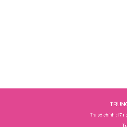
TRUNG
Trụ sở chính :17 
T