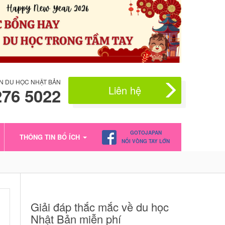
N DU HỌC NHẬT BẢN
Liên hệ
276 5022
GOTOJAPAN
THÔNG TIN BỔ ÍCH
NỐI VÒNG TAY LỚN
Giải đáp thắc mắc về du học
Nhật Bản miễn phí