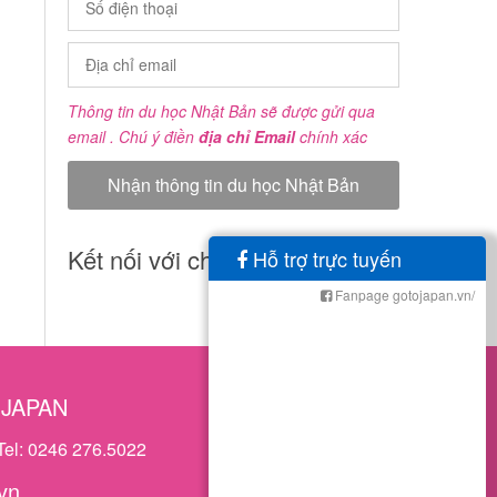
Thông tin du học Nhật Bản sẽ được gửi qua
email . Chú ý điền
địa chỉ Email
chính xác
Kết nối với chúng tôi
Hỗ trợ trực tuyến
Fanpage gotojapan.vn/
OJAPAN
Tel: 0246 276.5022
vn