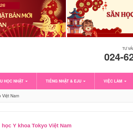
TƯ VẤ
024-6
U HỌC NHẬT
TIẾNG NHẬT & EJU
VIỆC LÀM
o Việt Nam
i học Y khoa Tokyo Việt Nam