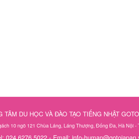
 TÂM DU HỌC VÀ ĐÀO TẠO TIẾNG NHẬT GOT
ngách 10 ngõ 121 Chùa Láng, Láng Thượng, Đống Đa, Hà Nội - 
el: 024 6276 5022 - Email: info-human@gotojapan.