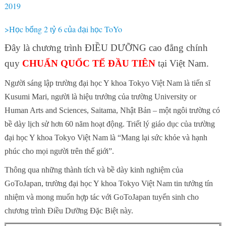
2019
>H
c b
ng 2 t
6 c
a đ
i h
c ToYo
ọ
ổ
ỷ
ủ
ạ
ọ
Đây là chương trình ĐIỀU DƯỠNG cao đẳng chính
quy
CHUẨN QUỐC TẾ ĐẦU TIÊN
tại Việt Nam.
Người sáng lập trường đại học Y khoa Tokyo Việt Nam là tiến sĩ
Kusumi Mari, người là hiệu trưởng của trường University or
Human Arts and Sciences, Saitama, Nhật Bản – một ngôi trường có
bề dày lịch sử hơn 60 năm hoạt động. Triết lý giáo dục của trường
đại học Y khoa Tokyo Việt Nam là “Mang lại sức khỏe và hạnh
phúc cho mọi người trên thế giới”.
Thông qua những thành tích và bề dày kinh nghiệm của
GoToJapan, trường đại học Y khoa Tokyo Việt Nam tin tưởng tín
nhiệm và mong muốn hợp tác với GoToJapan tuyển sinh cho
chương trình Điều Dưỡng Đặc Biệt này.