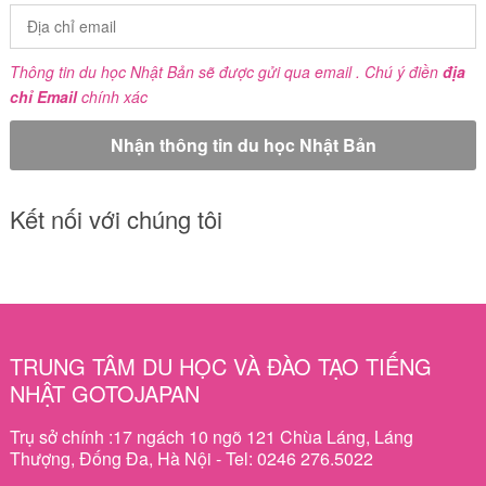
Thông tin du học Nhật Bản sẽ được gửi qua email . Chú ý điền
địa
chỉ Email
chính xác
Kết nối với chúng tôi
TRUNG TÂM DU HỌC VÀ ĐÀO TẠO TIẾNG
NHẬT GOTOJAPAN
Trụ sở chính :17 ngách 10 ngõ 121 Chùa Láng, Láng
Thượng, Đống Đa, Hà Nội - Tel: 0246 276.5022