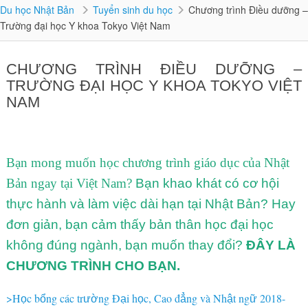
Du học Nhật Bản
Tuyển sinh du học
Chương trình Điều dưỡng –
Trường đại học Y khoa Tokyo Việt Nam
CHƯƠNG TRÌNH ĐIỀU DƯỠNG –
TRƯỜNG ĐẠI HỌC Y KHOA TOKYO VIỆT
NAM
Bạn mong muốn học chương trình giáo dục của Nhật
Bản ngay tại Việt Nam?
Bạn khao khát có cơ hội
thực hành và làm việc dài hạn tại Nhật Bản? Hay
đơn giản, bạn cảm thấy bản thân học đại học
không đúng ngành, bạn muốn thay đổi?
ĐÂY LÀ
CHƯƠNG TRÌNH CHO BẠN.
>H
c b
ng các tr
ng Đ
i h
c, Cao đ
ng và Nh
t ng
2018-
ọ
ổ
ườ
ạ
ọ
ẳ
ậ
ữ