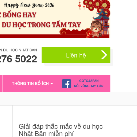
N DU HỌC NHẬT BẢN
Liên hệ
276 5022
GOTOJAPAN
THÔNG TIN BỔ ÍCH
NỐI VÒNG TAY LỚN
Giải đáp thắc mắc về du học
Nhật Bản miễn phí