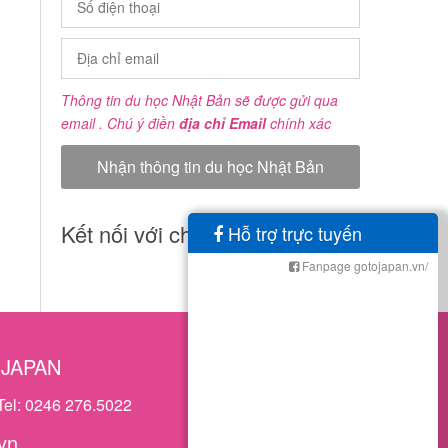
Thông tin du học Nhật Bản sẽ được gửi qua
email . Chú ý điền
địa chỉ Email
chính xác
Kết nối với chúng tôi
Hỗ trợ trực tuyến
Fanpage gotojapan.vn/
OJAPAN
Tel: 0246 276.5022
vn