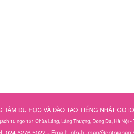
 TÂM DU HỌC VÀ ĐÀO TẠO TIẾNG NHẬT GOT
ngách 10 ngõ 121 Chùa Láng, Láng Thượng, Đống Đa, Hà Nội - 
el: 024 6276 5022 - Email: info-human@gotojapan.