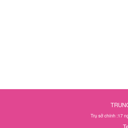
TRUNG
Trụ sở chính :17 
T