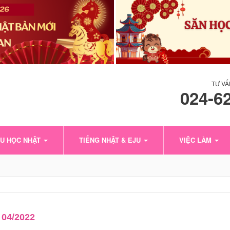
TƯ VẤ
024-6
U HỌC NHẬT
TIẾNG NHẬT & EJU
VIỆC LÀM
04/2022