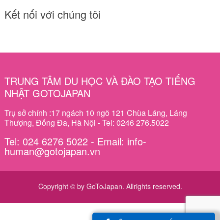
Kết nối với chúng tôi
TRUNG TÂM DU HỌC VÀ ĐÀO TẠO TIẾNG
NHẬT GOTOJAPAN
Trụ sở chính :17 ngách 10 ngõ 121 Chùa Láng, Láng
Thượng, Đống Đa, Hà Nội - Tel: 0246 276.5022
Tel: 024 6276 5022 - Email: info-
human@gotojapan.vn
Copyright © by GoToJapan. Allrights reserved.