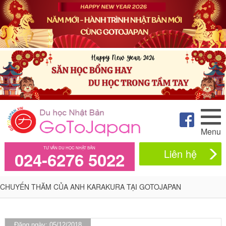
Menu
TƯ VẤN DU HỌC NHẬT BẢN
Liên hệ
024-6276 5022
CHUYẾN THĂM CỦA ANH KARAKURA TẠI GOTOJAPAN
Đăng ngày: 05/12/2018