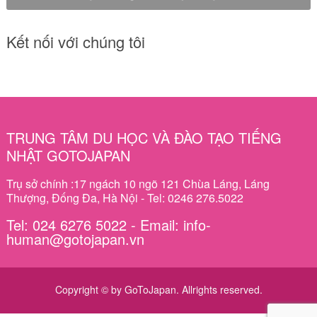
Kết nối với chúng tôi
TRUNG TÂM DU HỌC VÀ ĐÀO TẠO TIẾNG
NHẬT GOTOJAPAN
Trụ sở chính :17 ngách 10 ngõ 121 Chùa Láng, Láng
Thượng, Đống Đa, Hà Nội - Tel: 0246 276.5022
Tel: 024 6276 5022 - Email: info-
human@gotojapan.vn
Copyright © by GoToJapan. Allrights reserved.