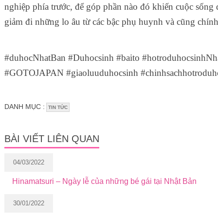
nghiệp phía trước, để góp phần nào đó khiến cuộc sống d
giảm đi những lo âu từ các bậc phụ huynh và cũng chính
#duhocNhatBan #Duhocsinh #baito #hotroduhocsinhNhat 
#GOTOJAPAN #giaoluuduhocsinh #chinhsachhotrod
DANH MỤC :
TIN TỨC
BÀI VIẾT LIÊN QUAN
04/03/2022
Hinamatsuri – Ngày lễ của những bé gái tại Nhật Bản
30/01/2022