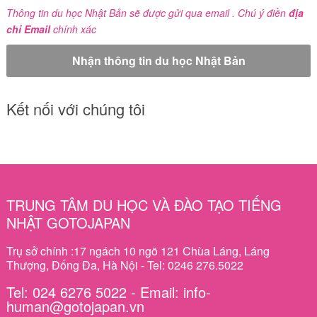
Thông tin du học Nhật Bản sẽ được gửi qua email . Chú ý điền
địa
chỉ Email
chính xác
Kết nối với chúng tôi
TRUNG TÂM DU HỌC VÀ ĐÀO TẠO TIẾNG
NHẬT GOTOJAPAN
Trụ sở chính :17 ngách 10 ngõ 121 Chùa Láng, Láng
Thượng, Đống Đa, Hà Nội - Tel: 0246 276.5022
Tel: 024 6276 5022 - Email: info-
human@gotojapan.vn