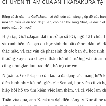
CHUYẾN THĂM CỦA ANH KARAKURA TẠI
Bằng cách nào mà GoToJapan có thể luôn sẵn sàng giúp đỡ các bạn d
mới tìm hiểu về du học Nhật Bản, cho đến khi sang Nhật, và đặc biệt l
nước mặt trời mọc?
Hiện tại, GoToJapan đặt trụ sở tại số 8G, ngõ 121 chùa
sát cánh bên các bạn du học sinh dù bất cứ nơi đầu bởi đầ
thắc mắc, và các vấn đề phát sinh từ các bạn du học sin
thường xuyên có chuyến thăm tới nhà trường và nơi sinh
cũng như giao lưu trao đổi, hỗ trợ các em.
Ngoài ra, GoToJapan còn tạo ra đa dạng các mạng lưới kế
điển hình như: kết nối giữa các Senpai, học viên cũ và h
hiệp hội hỗ trợ tìm kiếm việc làm thêm, và cả việc làm ch
Tuần vừa qua, anh Karakura đại diện công ty Kurofune t