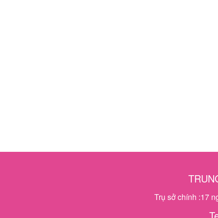
TRUNG
Trụ sở chính :17 
T