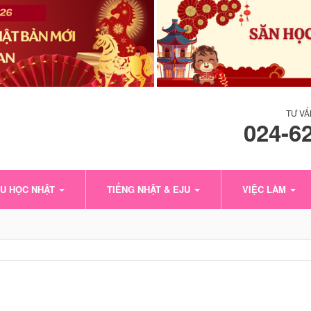
TƯ VẤ
024-6
U HỌC NHẬT
TIẾNG NHẬT & EJU
VIỆC LÀM