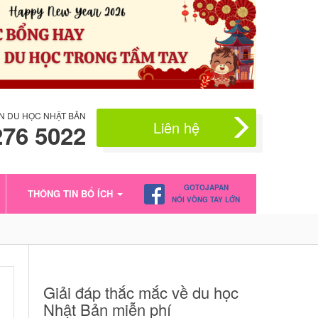
N DU HỌC NHẬT BẢN
Liên hệ
276 5022
GOTOJAPAN
THÔNG TIN BỔ ÍCH
NỐI VÒNG TAY LỚN
Giải đáp thắc mắc về du học
Nhật Bản miễn phí