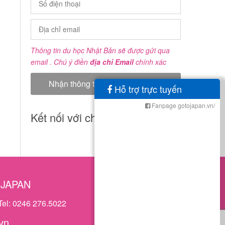
Thông tin du học Nhật Bản sẽ được gửi qua
email . Chú ý điền
địa chỉ Email
chính xác
Hỗ trợ trực tuyến
Fanpage gotojapan.vn/
Kết nối với chúng tôi
OJAPAN
Tel: 0246 276.5022
vn