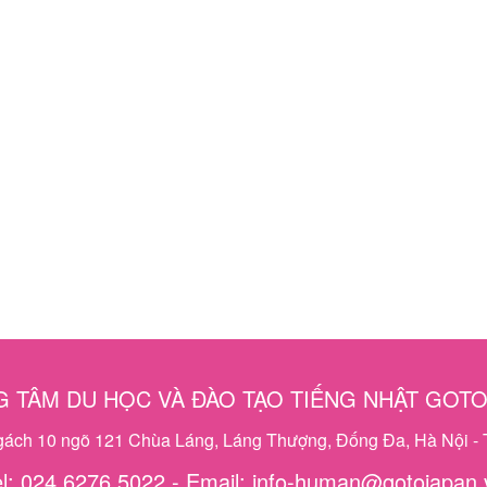
 TÂM DU HỌC VÀ ĐÀO TẠO TIẾNG NHẬT GOT
ngách 10 ngõ 121 Chùa Láng, Láng Thượng, Đống Đa, Hà Nội - 
el: 024 6276 5022 - Email: info-human@gotojapan.