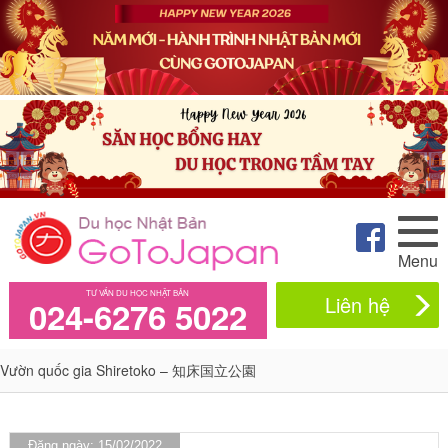
Menu
TƯ VẤN DU HỌC NHẬT BẢN
Liên hệ
024-6276 5022
Vườn quốc gia Shiretoko – 知床国立公園
Đăng ngày: 15/02/2022