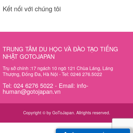
Kết nối với chúng tôi
TRUNG TÂM DU HỌC VÀ ĐÀO TẠO TIẾNG
NHẬT GOTOJAPAN
Trụ sở chính :17 ngách 10 ngõ 121 Chùa Láng, Láng
Thượng, Đống Đa, Hà Nội - Tel: 0246 276.5022
Tel: 024 6276 5022 - Email: info-
human@gotojapan.vn
Copyright © by GoToJapan. Allrights reserved.