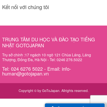
Kết nối với chúng tôi
TRUNG TÂM DU HỌC VÀ ĐÀO TẠO TIẾNG
NHẬT GOTOJAPAN
Trụ sở chính :17 ngách 10 ngõ 121 Chùa Láng, Láng
Thượng, Đống Đa, Hà Nội - Tel: 0246 276.5022
Tel: 024 6276 5022 - Email: info-
human@gotojapan.vn
Copyright © by GoToJapan. Allrights reserved.