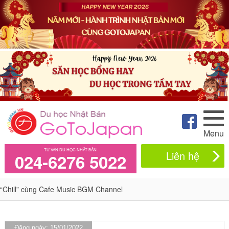
Menu
TƯ VẤN DU HỌC NHẬT BẢN
Liên hệ
024-6276 5022
“Chill” cùng Cafe Music BGM Channel
Đăng ngày: 15/01/2022