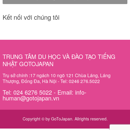
Kết nối với chúng tôi
TRUNG TÂM DU HỌC VÀ ĐÀO TẠO TIẾNG
NHẬT GOTOJAPAN
Trụ sở chính :17 ngách 10 ngõ 121 Chùa Láng, Láng
Thượng, Đống Đa, Hà Nội - Tel: 0246 276.5022
Tel: 024 6276 5022 - Email: info-
human@gotojapan.vn
Copyright © by GoToJapan. Allrights reserved.