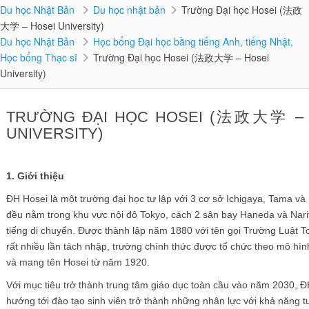
Du học Nhật Bản
Du học nhật bản
Trường Đại học Hosei (法政
大学 – Hosei University)
Du học Nhật Bản
Học bổng Đại học bằng tiếng Anh, tiếng Nhật,
Học bổng Thạc sĩ
Trường Đại học Hosei (法政大学 – Hosei
University)
TRƯỜNG ĐẠI HỌC HOSEI (法政大学 – 
UNIVERSITY)
1. Giới thiệu
ĐH Hosei là một trường đại học tư lập với 3 cơ sở Ichigaya, Tama và
đều nằm trong khu vực nội đô Tokyo, cách 2 sân bay Haneda và Narit
tiếng di chuyển. Được thành lập năm 1880 với tên gọi Trường Luật T
rất nhiều lần tách nhập, trường chính thức được tổ chức theo mô hìn
và mang tên Hosei từ năm 1920.
Với mục tiêu trở thành trung tâm giáo dục toàn cầu vào năm 2030, 
hướng tới đào tạo sinh viên trở thành những nhân lực với khả năng t