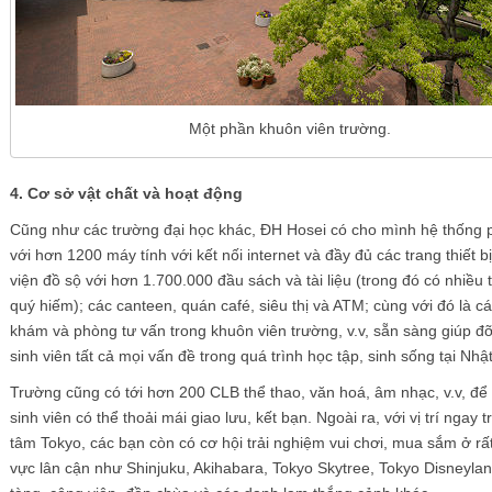
Một phần khuôn viên trường.
4. Cơ sở vật chất và hoạt động
Cũng như các trường đại học khác, ĐH Hosei có cho mình hệ thống
với hơn 1200 máy tính với kết nối internet và đầy đủ các trang thiết b
viện đồ sộ với hơn 1.700.000 đầu sách và tài liệu (trong đó có nhiều t
quý hiếm); các canteen, quán café, siêu thị và ATM; cùng với đó là c
khám và phòng tư vấn trong khuôn viên trường, v.v, sẵn sàng giúp đỡ
sinh viên tất cả mọi vấn đề trong quá trình học tập, sinh sống tại Nhậ
Trường cũng có tới hơn 200 CLB thể thao, văn hoá, âm nhạc, v.v, để
sinh viên có thể thoải mái giao lưu, kết bạn. Ngoài ra, với vị trí ngay 
tâm Tokyo, các bạn còn có cơ hội trải nghiệm vui chơi, mua sắm ở rấ
vực lân cận như Shinjuku, Akihabara, Tokyo Skytree, Tokyo Disneyla