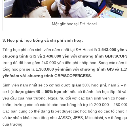
Một giờ học tại ĐH Hosei.
3. Học phí, học bổng và chi phí sinh hoạt
Tổng học phí của sinh viên năm nhất tại ĐH Hosei là
1.543.000 yên 
chương trình GIS và 1.436.000 yên với chương trình GBP/SCOP
trong đó đã bao gồm 240.000 yên tiền phí nhập học. Sang các năm ti
tổng học phí sẽ là
1.303.000 yên/năm với chương trình GIS và 1.1
yên/năm với chương trình GBP/SCOPE/IGESS.
Sinh viên năm nhất sẽ có cơ hội được
giảm 30% học phí
, năm 2 – 
cơ hội được
giảm 40 – 50% học phí
nếu có thành tích học tập tốt v
yêu cầu của nhà trường. Ngoài ra, đối với các bạn sinh viên có hoàn
khăn, trường còn có các khoản học bổng hỗ trợ từ 200.000 – 250.00
Các bạn cũng có thể đăng kí xét duyệt các học bổng do các tổ chức
và tư nhân khác trao tặng như JASSO, JEES, Mitsubishi, v.v thông qu
của trường.