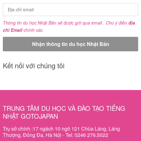
Thông tin du học Nhật Bản sẽ được gửi qua email . Chú ý điền
địa
chỉ Email
chính xác
Kết nối với chúng tôi
TRUNG TÂM DU HỌC VÀ ĐÀO TẠO TIẾNG
NHẬT GOTOJAPAN
Trụ sở chính :17 ngách 10 ngõ 121 Chùa Láng, Láng
Thượng, Đống Đa, Hà Nội - Tel: 0246 276.5022