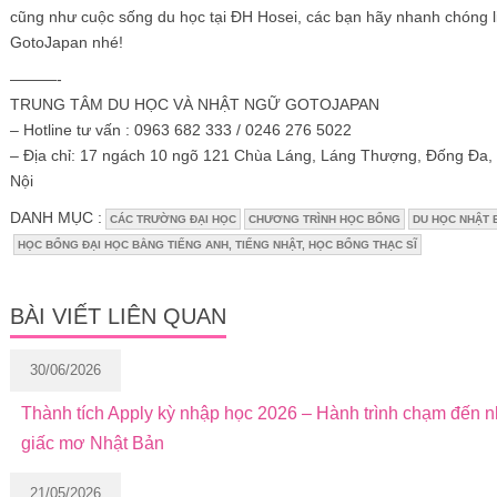
cũng như cuộc sống du học tại ĐH Hosei, các bạn hãy nhanh chóng l
GotoJapan nhé!
———-
TRUNG TÂM DU HỌC VÀ NHẬT NGỮ GOTOJAPAN
– Hotline tư vấn : 0963 682 333 / 0246 276 5022
– Địa chỉ: 17 ngách 10 ngõ 121 Chùa Láng, Láng Thượng, Đống Đa,
Nội
DANH MỤC :
CÁC TRƯỜNG ĐẠI HỌC
CHƯƠNG TRÌNH HỌC BỔNG
DU HỌC NHẬT 
HỌC BỔNG ĐẠI HỌC BẰNG TIẾNG ANH, TIẾNG NHẬT, HỌC BỔNG THẠC SĨ
BÀI VIẾT LIÊN QUAN
30/06/2026
Thành tích Apply kỳ nhập học 2026 – Hành trình chạm đến 
giấc mơ Nhật Bản
21/05/2026