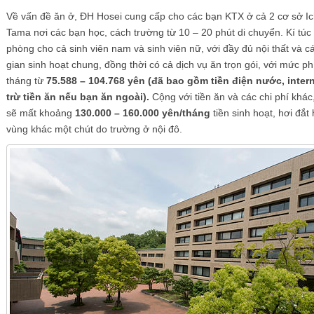
Về vấn đề ăn ở, ĐH Hosei cung cấp cho các bạn KTX ở cả 2 cơ sở Ic
Tama nơi các bạn học, cách trường từ 10 – 20 phút di chuyển. Kí túc
phòng cho cả sinh viên nam và sinh viên nữ, với đầy đủ nội thất và 
gian sinh hoạt chung, đồng thời có cả dịch vụ ăn trọn gói, với mức p
tháng từ
75.588 – 104.768 yên (đã bao gồm tiền điện nước, intern
trừ tiền ăn nếu bạn ăn ngoài).
Cộng với tiền ăn và các chi phí khác
sẽ mất khoảng
130.000 – 160.000 yên/tháng
tiền sinh hoạt, hơi đắt
vùng khác một chút do trường ở nội đô.