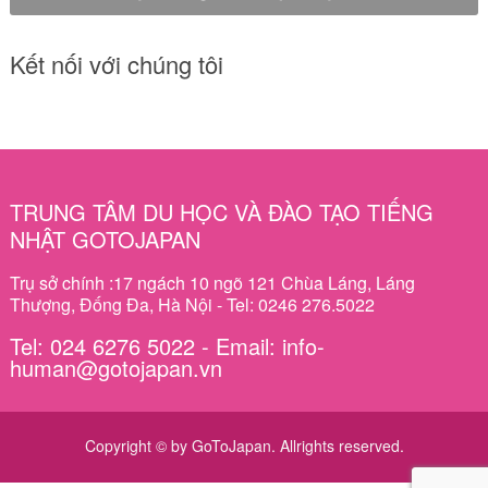
Kết nối với chúng tôi
TRUNG TÂM DU HỌC VÀ ĐÀO TẠO TIẾNG
NHẬT GOTOJAPAN
Trụ sở chính :17 ngách 10 ngõ 121 Chùa Láng, Láng
Thượng, Đống Đa, Hà Nội - Tel: 0246 276.5022
Tel: 024 6276 5022 - Email: info-
human@gotojapan.vn
Copyright © by GoToJapan. Allrights reserved.