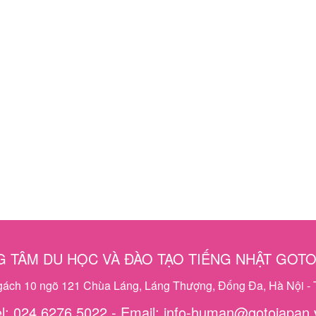
 TÂM DU HỌC VÀ ĐÀO TẠO TIẾNG NHẬT GOT
ngách 10 ngõ 121 Chùa Láng, Láng Thượng, Đống Đa, Hà Nội - 
el: 024 6276 5022 - Email: info-human@gotojapan.