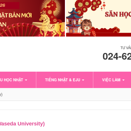
TƯ VẤ
024-6
U HỌC NHẬT
TIẾNG NHẬT & EJU
VIỆC LÀM
y)
seda University)