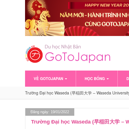
VỀ GOTOJAPAN
HỌC BỔNG
D
Trường Đại học Waseda (早稲田大学 – Waseda Universit
Đăng ngày: 19/01/2022
Trường Đại học Waseda (早稲田大学 – Wa