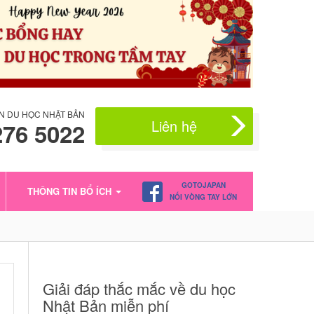
N DU HỌC NHẬT BẢN
Liên hệ
276 5022
GOTOJAPAN
THÔNG TIN BỔ ÍCH
NỐI VÒNG TAY LỚN
Giải đáp thắc mắc về du học
Nhật Bản miễn phí