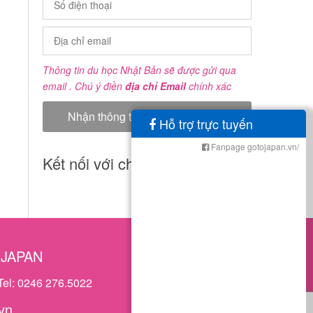
Thông tin du học Nhật Bản sẽ được gửi qua
email . Chú ý điền
địa chỉ Email
chính xác
Hỗ trợ trực tuyến
Fanpage gotojapan.vn/
Kết nối với chúng tôi
OJAPAN
Tel: 0246 276.5022
vn