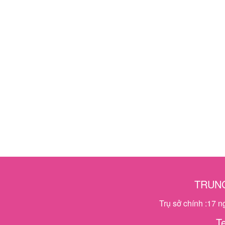
TRUNG
Trụ sở chính :17 
T