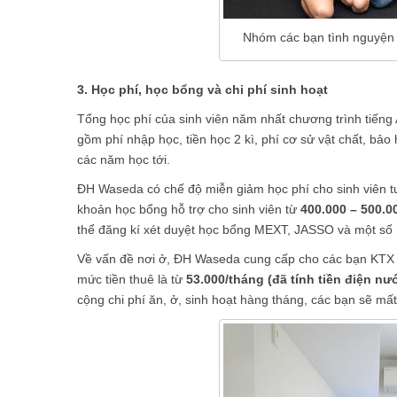
Nhóm các bạn tình nguyện v
3. Học phí, học bổng và chi phí sinh hoạt
Tổng học phí của sinh viên năm nhất chương trình tiế
gồm phí nhập học, tiền học 2 kì, phí cơ sử vật chất, bảo h
các năm học tới.
ĐH Waseda có chế độ miễn giảm học phí cho sinh viên tu
khoản học bổng hỗ trợ cho sinh viên từ
400.000 – 500.0
thể đăng kí xét duyệt học bổng MEXT, JASSO và một số 
Về vấn đề nơi ở, ĐH Waseda cung cấp cho các bạn KTX W
mức tiền thuê là từ
53.000/tháng (đã tính tiền điện nướ
cộng chi phí ăn, ở, sinh hoạt hàng tháng, các bạn sẽ mấ