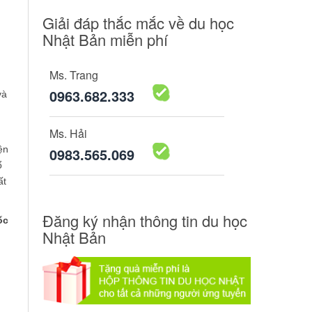
Giải đáp thắc mắc về du học
Nhật Bản miễn phí
Ms. Trang
0963.682.333
và
Ms. Hải
ện
0983.565.069
ổ
ất
Đăng ký nhận thông tin du học
ốc
Nhật Bản