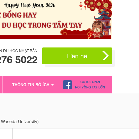
N DU HỌC NHẬT BẢN
Liên hệ
276 5022
GOTOJAPAN
THÔNG TIN BỔ ÍCH
NỐI VÒNG TAY LỚN
aseda University)