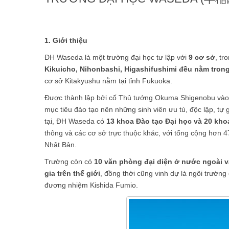
1. Giới thiệu
ĐH Waseda là một trường đại học tư lập với
9 cơ sở
, tr
Kikuicho, Nihonbashi, Higashifushimi đều nằm tron
cơ sở Kitakyushu nằm tại tỉnh Fukuoka.
Được thành lập bởi cố Thủ tướng Okuma Shigenobu và
mục tiêu đào tạo nên những sinh viên ưu tú, độc lập, tự 
tại, ĐH Waseda có
13 khoa Đào tạo Đại học và 20 kho
thông và các cơ sở trực thuộc khác, với tổng cộng hơn 47
Nhật Bản.
Trường còn có
10 văn phòng đại diện ở nước ngoài v
gia trên thế giới
, đồng thời cũng vinh dự là ngôi trườn
đương nhiệm Kishida Fumio.