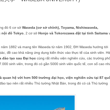
ong đó 6 cơ sở
Waseda (cơ sở chính), Toyama, Nishiwaseda,
g nội đô Tokyo
, 2 cơ sở
Honjo và Tokorozawa đặt tại tỉnh Saitama
o năm 1882 và mang tên Waseda từ năm 1902, ĐH Waseda hướng tới
giác, đề cao khả năng ứng dụng kiến thức vào thực tế của sinh viên. Hi
a đào tạo sau Đại học
cùng rất nhiều viện nghiên cứu, các trường ph
.000 sinh viên, trong đó có gần 5000 sinh viên quốc tế, con số cao nh
à quan hệ với hơn 500 trường đại học, viện nghiên cứu tại 87 qu
g đào tạo nên rất nhiều Thủ tướng Nhật Bản, trong đó có cả Thủ tướng