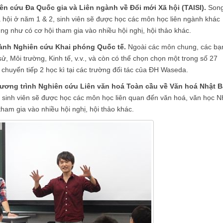
n cứu Đa Quốc gia và Liên ngành về Đổi mới Xã hội (TAISI).
Son
ã hội ở năm 1 & 2, sinh viên sẽ được học các môn học liên ngành khác
ng như có cơ hội tham gia vào nhiều hội nghị, hội thảo khác.
gành Nghiên cứu Khai phóng Quốc tế.
Ngoài các môn chung, các bạ
, Môi trường, Kinh tế, v.v., và còn có thể chọn chọn một trong số 27
chuyển tiếp 2 học kì tại các trường đối tác của ĐH Waseda.
hương trình Nghiên cứu Liên văn hoá Toàn cầu về Văn hoá Nhật 
, sinh viên sẽ được học các môn học liên quan đến văn hoá, văn học N
ham gia vào nhiều hội nghị, hội thảo khác.