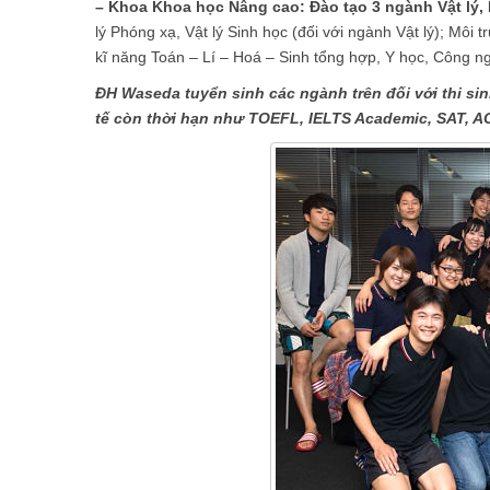
– Khoa Khoa học Nâng cao: Đào tạo 3 ngành Vật lý,
lý Phóng xạ, Vật lý Sinh học (đối với ngành Vật lý); Môi
kĩ năng Toán – Lí – Hoá – Sinh tổng hợp, Y học, Công ng
ĐH Waseda tuyển sinh các ngành trên đối với thi si
tế còn thời hạn như TOEFL, IELTS Academic, SAT, A