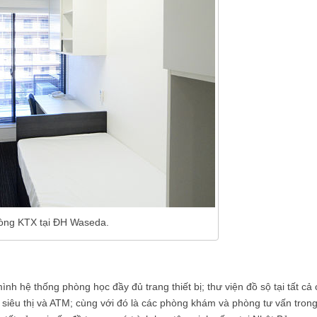
òng KTX tại ĐH Waseda.
 hệ thống phòng học đầy đủ trang thiết bị; thư viện đồ sộ tại tất cả 
é, siêu thị và ATM; cùng với đó là các phòng khám và phòng tư vấn tron