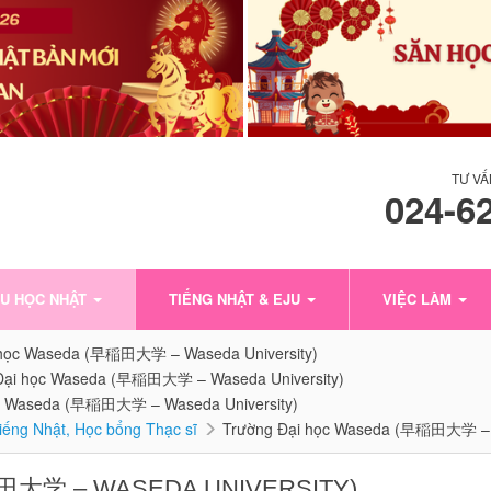
TƯ VẤ
024-6
U HỌC NHẬT
TIẾNG NHẬT & EJU
VIỆC LÀM
 học Waseda (早稲田大学 – Waseda University)
Đại học Waseda (早稲田大学 – Waseda University)
ọc Waseda (早稲田大学 – Waseda University)
tiếng Nhật, Học bổng Thạc sĩ
Trường Đại học Waseda (早稲田大学 – W
田大学 – WASEDA UNIVERSITY)