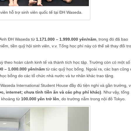
iên hỗ trợ sinh viên quốc tế tại ĐH Waseda.
ng Anh ĐH Waseda từ
1.171.000 – 1.999.000 yên/năm
, trong đó đã bao
iểm, tiền quỹ hội sinh viên, v.v. Tổng học phí này có thể sẽ thay đổi tr
ỳ theo hoàn cảnh kinh tế và thành tích học tập. Trường còn có một số
00 – 1.000.000 yên/năm
từ các quỹ học bổng. Ngoài ra, các bạn cũng 
học bổng do các tổ chức nhà nước và tư nhân khác trao tặng.
aseda International Student House đầy đủ tiện nghi và gần trường, v
c, internet; chưa tính tiền ăn và các phụ phí khác)
. Như vậy, tổng
t khoảng từ
100.000 yên trở lên
, do trường nằm trong nội đô Tokyo.