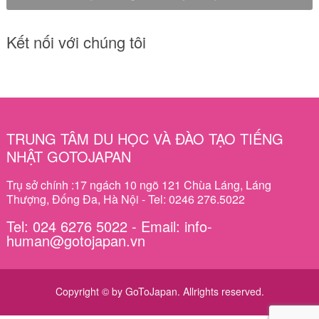
Kết nối với chúng tôi
TRUNG TÂM DU HỌC VÀ ĐÀO TẠO TIẾNG
NHẬT GOTOJAPAN
Trụ sở chính :17 ngách 10 ngõ 121 Chùa Láng, Láng
Thượng, Đống Đa, Hà Nội - Tel: 0246 276.5022
Tel: 024 6276 5022 - Email: info-
human@gotojapan.vn
Copyright © by GoToJapan. Allrights reserved.