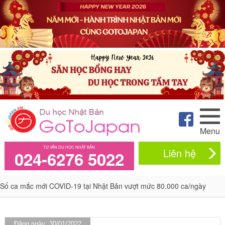
Menu
TƯ VẤN DU HỌC NHẬT BẢN
Liên hệ
024-6276 5022
Số ca mắc mới COVID-19 tại Nhật Bản vượt mức 80.000 ca/ngày
Đăng ngày: 30/01/2022