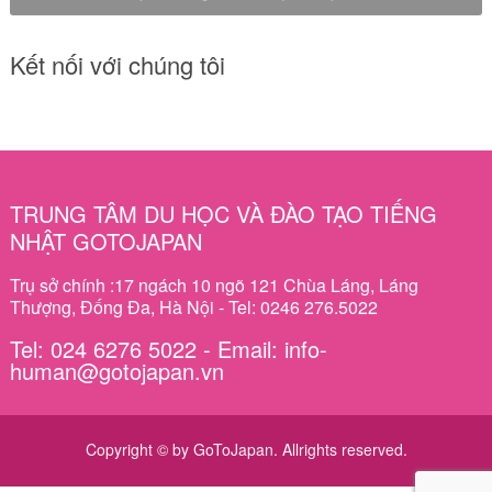
Kết nối với chúng tôi
TRUNG TÂM DU HỌC VÀ ĐÀO TẠO TIẾNG
NHẬT GOTOJAPAN
Trụ sở chính :17 ngách 10 ngõ 121 Chùa Láng, Láng
Thượng, Đống Đa, Hà Nội - Tel: 0246 276.5022
Tel: 024 6276 5022 - Email: info-
human@gotojapan.vn
Copyright © by GoToJapan. Allrights reserved.