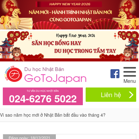
Menu
TƯ VẤN DU HỌC NHẬT BẢN
Liên hệ
024-6276 5022
Vì sao năm học mới ở Nhật Bản bắt đầu vào tháng 4?
Đăng ngày: 18/12/2021