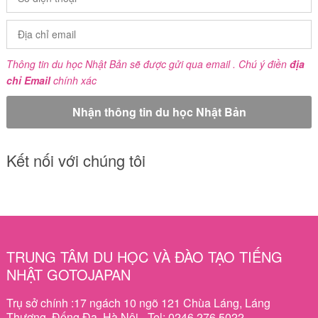
Thông tin du học Nhật Bản sẽ được gửi qua email . Chú ý điền
địa
chỉ Email
chính xác
Kết nối với chúng tôi
TRUNG TÂM DU HỌC VÀ ĐÀO TẠO TIẾNG
NHẬT GOTOJAPAN
Trụ sở chính :17 ngách 10 ngõ 121 Chùa Láng, Láng
Thượng, Đống Đa, Hà Nội - Tel: 0246 276.5022