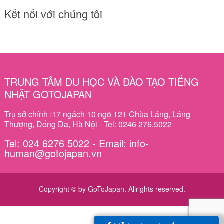
Kết nối với chúng tôi
TRUNG TÂM DU HỌC VÀ ĐÀO TẠO TIẾNG
NHẬT GOTOJAPAN
Trụ sở chính :17 ngách 10 ngõ 121 Chùa Láng, Láng
Thượng, Đống Đa, Hà Nội - Tel: 0246 276.5022
Tel: 024 6276 5022 - Email: info-
human@gotojapan.vn
Copyright © by GoToJapan. Allrights reserved.