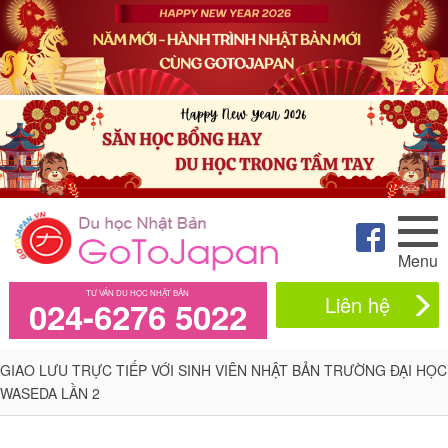
Menu
TƯ VẤN DU HỌC NHẬT BẢN
Liên hệ
024-6276 5022
GIAO LƯU TRỰC TIẾP VỚI SINH VIÊN NHẬT BẢN TRƯỜNG ĐẠI HỌC
WASEDA LẦN 2