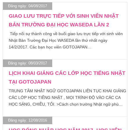
Đăng ngày: 04/08/2017
GIAO LƯU TRỰC TIẾP VỚI SINH VIÊN NHẬT
BẢN TRƯỜNG ĐẠI HỌC WASEDA LẦN 2
Tiếp nối sự thành công về buổi giao lưu trực tiếp với sinh viên
Nhật Bản Trường Đại Học WASEDA lần thứ nhất ngày
14/2/2017. Các bạn học viên GOTOJAPAN…
Đăng ngày: 08/03/2017
LỊCH KHAI GIẢNG CÁC LỚP HỌC TIẾNG NHẬT
TẠI GOTOJAPAN
TRUNG TÂM NHẬT NGỮ GOTOJAPAN LIÊN TỤC KHAI GIẢNG
CÁC LỚP HỌC TIẾNG NHẬT , MỌI TRÌNH ĐỘ VÀO CÁC CA
HỌC SÁNG, CHIỀU, TỐI. >Cách chọn trường Nhật ngữ phù…
Đăng ngày: 12/08/2016