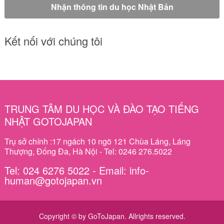
Kết nối với chúng tôi
TRUNG TÂM DU HỌC VÀ ĐÀO TẠO TIẾNG
NHẬT GOTOJAPAN
Trụ sở chính :17 ngách 10 ngõ 121 Chùa Láng, Láng
Thượng, Đống Đa, Hà Nội - Tel: 0246 276.5022
Tel: 024 6276 5022 - Email: info-
human@gotojapan.vn
Copyright © by GoToJapan. Allrights reserved.