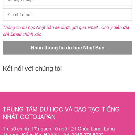
Thông tin du học Nhật Bản sẽ được gửi qua email . Chú ý điền
địa
chỉ Email
chính xác
Kết nối với chúng tôi
TRUNG TÂM DU HỌC VÀ ĐÀO TẠO TIẾNG
NHẬT GOTOJAPAN
Trụ sở chính :17 ngách 10 ngõ 121 Chùa Láng, Láng
Thượng, Đống Đa, Hà Nội - Tel: 0246 276.5022