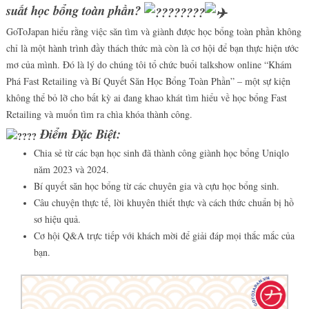
suất học bổng toàn phần?
GoToJapan hiểu rằng việc săn tìm và giành được học bổng toàn phần không
chỉ là một hành trình đầy thách thức mà còn là cơ hội để bạn thực hiện ước
mơ của mình. Đó là lý do chúng tôi tổ chức buổi talkshow online “Khám
Phá Fast Retailing và Bí Quyết Săn Học Bổng Toàn Phần” – một sự kiện
không thể bỏ lỡ cho bất kỳ ai đang khao khát tìm hiểu về học bổng Fast
Retailing và muốn tìm ra chìa khóa thành công.
Điểm Đặc Biệt:
Chia sẻ từ các bạn học sinh đã thành công giành học bổng Uniqlo
năm 2023 và 2024.
Bí quyết săn học bổng từ các chuyên gia và cựu học bổng sinh.
Câu chuyện thực tế, lời khuyên thiết thực và cách thức chuẩn bị hồ
sơ hiệu quả.
Cơ hội Q&A trực tiếp với khách mời để giải đáp mọi thắc mắc của
bạn.