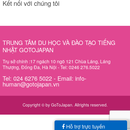
Kết nối với chúng tôi
TRUNG TÂM DU HỌC VÀ ĐÀO TẠO TIẾNG
NHẬT GOTOJAPAN
Trụ sở chính :17 ngách 10 ngõ 121 Chùa Láng, Láng
Thượng, Đống Đa, Hà Nội - Tel: 0246 276.5022
Tel: 024 6276 5022 - Email: info-
human@gotojapan.vn
Copyright © by GoToJapan. Allrights reserved.
Hỗ trợ trực tuyến