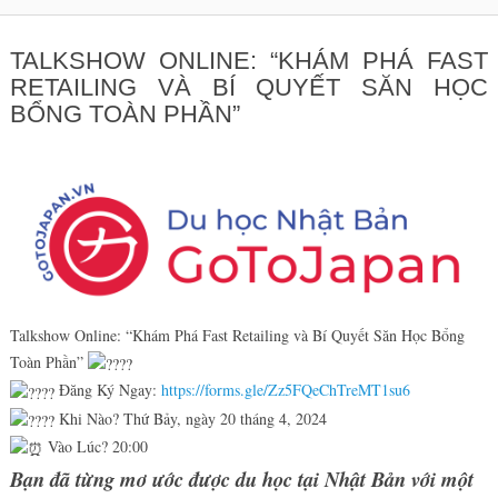
TALKSHOW ONLINE: “KHÁM PHÁ FAST
RETAILING VÀ BÍ QUYẾT SĂN HỌC
BỔNG TOÀN PHẦN”
Talkshow Online: “Khám Phá Fast Retailing và Bí Quyết Săn Học Bổng
Toàn Phần”
Đăng Ký Ngay:
https://forms.gle/Zz5FQeChTreMT1su6
Khi Nào? Thứ Bảy, ngày 20 tháng 4, 2024
Vào Lúc? 20:00
Bạn đã từng mơ ước được du học tại Nhật Bản với một