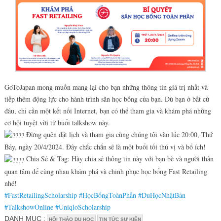
GoToJapan mong muốn mang lại cho bạn những thông tin giá trị nhất và
tiếp thêm động lực cho hành trình săn học bổng của bạn. Dù bạn ở bất cứ
đâu, chỉ cần một kết nối Internet, bạn có thể tham gia và khám phá những
cơ hội tuyệt vời từ buổi talkshow này.
Đừng quên đặt lịch và tham gia cùng chúng tôi vào lúc 20:00, Thứ
Bảy, ngày 20/4/2024. Đây chắc chắn sẽ là một buổi tối thú vị và bổ ích!
Chia Sẻ & Tag: Hãy chia sẻ thông tin này với bạn bè và người thân
quan tâm để cùng nhau khám phá và chinh phục học bổng Fast Retailing
nhé!
#FastRetailingScholarship
#HọcBổngToànPhần
#DuHọcNhậtBản
#TalkshowOnline
#UniqloScholarship
DANH MỤC :
HỘI THẢO DU HỌC
TIN TỨC SỰ KIỆN