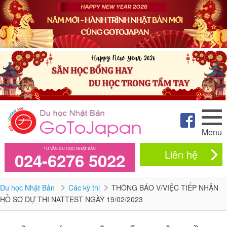
Menu
TƯ VẤN DU HỌC NHẬT BẢN
Liên hệ
024-6276 5022
Du học Nhật Bản
Các kỳ thi
THÔNG BÁO V/VIỆC TIẾP NHẬN
HỒ SƠ DỰ THI NATTEST NGÀY 19/02/2023