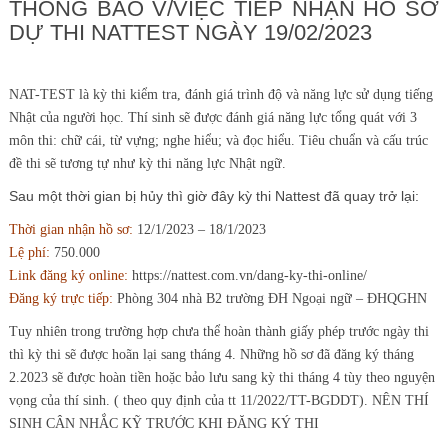
THÔNG BÁO V/VIỆC TIẾP NHẬN HỒ SƠ
DỰ THI NATTEST NGÀY 19/02/2023
NAT-TEST là kỳ thi kiểm tra, đánh giá trình độ và năng lực sử dụng tiếng
Nhật của người học. Thí sinh sẽ được đánh giá năng lực tổng quát với 3
môn thi: chữ cái, từ vựng; nghe hiểu; và đọc hiểu. Tiêu chuẩn và cấu trúc
đề thi sẽ tương tự như kỳ thi năng lực Nhật ngữ.
Sau một thời gian bị hủy thì giờ đây kỳ thi Nattest đã quay trở lại:
Thời gian nhận hồ sơ:
12/1/2023 – 18/1/2023
Lệ phí:
750.000
Link đăng ký online:
https://nattest.com.vn/dang-ky-thi-online/
Đăng ký trực tiếp:
Phòng 304 nhà B2 trường ĐH Ngoại ngữ – ĐHQGHN
Tuy nhiên trong trường hợp chưa thể hoàn thành giấy phép trước ngày thi
thì kỳ thi sẽ được hoãn lại sang tháng 4. Những hồ sơ đã đăng ký tháng
2.2023 sẽ được hoàn tiền hoặc bảo lưu sang kỳ thi tháng 4 tùy theo nguyện
vọng của thí sinh. ( theo quy định của tt 11/2022/TT-BGDDT). NÊN THÍ
SINH CÂN NHẮC KỸ TRƯỚC KHI ĐĂNG KÝ THI