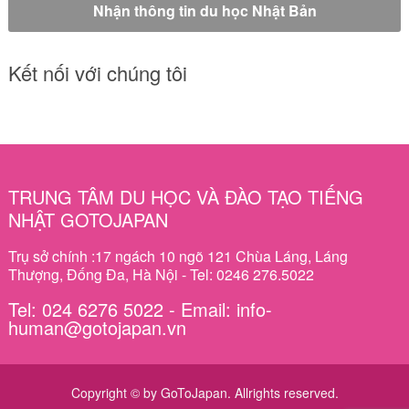
Kết nối với chúng tôi
TRUNG TÂM DU HỌC VÀ ĐÀO TẠO TIẾNG
NHẬT GOTOJAPAN
Trụ sở chính :17 ngách 10 ngõ 121 Chùa Láng, Láng
Thượng, Đống Đa, Hà Nội - Tel: 0246 276.5022
Tel: 024 6276 5022 - Email: info-
human@gotojapan.vn
Copyright © by GoToJapan. Allrights reserved.