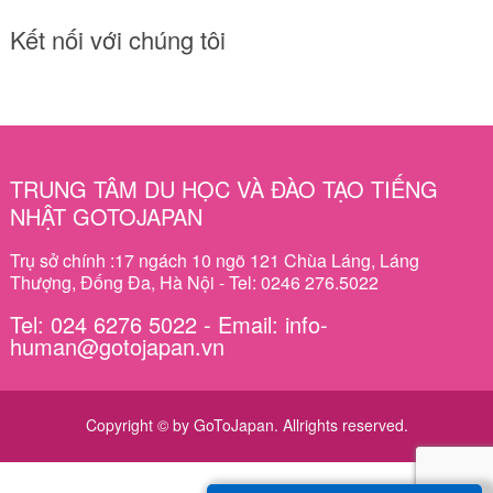
Kết nối với chúng tôi
TRUNG TÂM DU HỌC VÀ ĐÀO TẠO TIẾNG
NHẬT GOTOJAPAN
Trụ sở chính :17 ngách 10 ngõ 121 Chùa Láng, Láng
Thượng, Đống Đa, Hà Nội - Tel: 0246 276.5022
Tel: 024 6276 5022 - Email: info-
human@gotojapan.vn
Copyright © by GoToJapan. Allrights reserved.