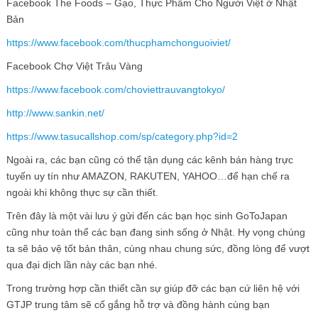
Facebook The Foods – Gạo, Thực Phẩm Cho Người Việt ở Nhật
Bản
https://www.facebook.com/thucphamchonguoiviet/
Facebook Chợ Việt Trâu Vàng
https://www.facebook.com/choviettrauvangtokyo/
http://www.sankin.net/
https://www.tasucallshop.com/sp/category.php?id=2
Ngoài ra, các bạn cũng có thể tận dụng các kênh bán hàng trực
tuyến uy tín như AMAZON, RAKUTEN, YAHOO…để hạn chế ra
ngoài khi không thực sự cần thiết.
Trên đây là một vài lưu ý gửi đến các bạn học sinh GoToJapan
cũng như toàn thể các bạn đang sinh sống ở Nhật. Hy vọng chúng
ta sẽ bảo vệ tốt bản thân, cùng nhau chung sức, đồng lòng để vượt
qua đại dịch lần này các bạn nhé.
Trong trường hợp cần thiết cần sự giúp đỡ các bạn cứ liên hệ với
GTJP trung tâm sẽ cố gắng hỗ trợ và đồng hành cùng bạn