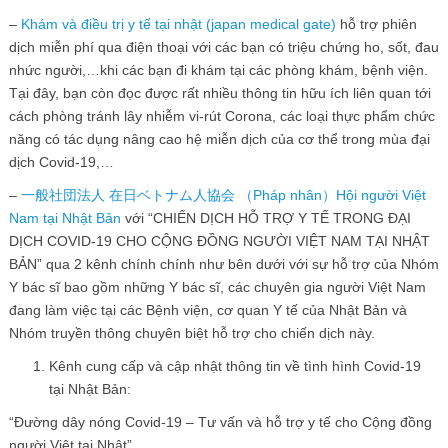
–
Khám và điều trị y tế tại nhật (japan medical gate)
hỗ trợ phiên
dịch miễn phí qua điện thoại với các bạn có triệu chứng ho, sốt, đau
nhức người,…khi các bạn đi khám tại các phòng khám, bệnh viện.
Tại đây, bạn còn đọc được rất nhiều thông tin hữu ích liên quan tới
cách phòng tránh lây nhiễm vi-rút Corona, các loại thực phẩm chức
năng có tác dụng nâng cao hệ miễn dịch của cơ thể trong mùa đại
dịch Covid-19,…
–
一般社団法人 在日ベトナム人協会 （Pháp nhân）Hội người Việt
Nam tại Nhật Bản
với
“CHIẾN DỊCH HỖ TRỢ Y TẾ TRONG ĐẠI
DỊCH COVID-19 CHO CỘNG ĐỒNG NGƯỜI VIỆT NAM TẠI NHẬT
BẢN” qua 2 kênh chính chính như bên dưới với sự hỗ trợ của Nhóm
Y bác sĩ bao gồm những Y bác sĩ, các chuyên gia người Việt Nam
đang làm việc tại các Bệnh viện, cơ quan Y tế của Nhật Bản và
Nhóm truyền thông chuyên biệt hỗ trợ cho chiến dịch này.
Kênh cung cấp và cập nhật thông tin về tình hình Covid-19
tại Nhật Bản:
“Đường dây nóng Covid-19 – Tư vấn và hỗ trợ y tế cho Cộng đồng
người Việt tại Nhật”