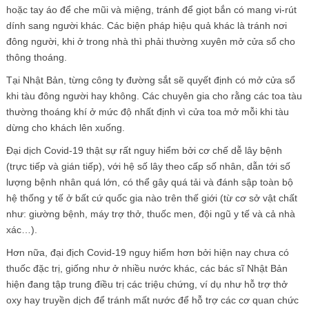
hoặc tay áo để che mũi và miệng, tránh để giọt bắn có mang vi-rút
dính sang người khác. Các biện pháp hiệu quả khác là tránh nơi
đông người, khi ở trong nhà thì phải thường xuyên mở cửa sổ cho
thông thoáng.
Tại Nhật Bản, từng công ty đường sắt sẽ quyết định có mở cửa sổ
khi tàu đông người hay không. Các chuyên gia cho rằng các toa tàu
thường thoáng khí ở mức độ nhất định vì cửa toa mở mỗi khi tàu
dừng cho khách lên xuống.
Đại dịch Covid-19 thật sự rất nguy hiểm bởi cơ chế dễ lây bệnh
(trực tiếp và gián tiếp), với hệ số lây theo cấp số nhân, dẫn tới số
lượng bệnh nhân quá lớn, có thể gây quá tải và đánh sập toàn bộ
hệ thống y tế ở bất cứ quốc gia nào trên thế giới (từ cơ sở vật chất
như: giường bệnh, máy trợ thở, thuốc men, đội ngũ y tế và cả nhà
xác…).
Hơn nữa, đại địch Covid-19 nguy hiểm hơn bởi hiện nay chưa có
thuốc đặc trị, giống như ở nhiều nước khác, các bác sĩ Nhật Bản
hiện đang tập trung điều trị các triệu chứng, ví dụ như hỗ trợ thở
oxy hay truyền dịch để tránh mất nước để hỗ trợ các cơ quan chức