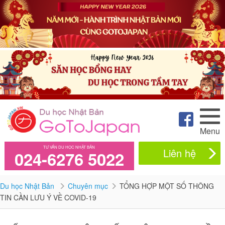
Menu
TƯ VẤN DU HỌC NHẬT BẢN
Liên hệ
024-6276 5022
Du học Nhật Bản
Chuyên mục
TỔNG HỢP MỘT SỐ THÔNG
TIN CẦN LƯU Ý VỀ COVID-19