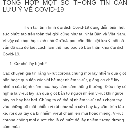
TỔNG HỢP MỘT SỐ THÔNG TIN CẦN
LƯU Ý VỀ COVID-19
Hiện tại, tình hình đại dịch Covid-19 đang diễn biến hết
sức phức tạp trên toàn thế giới cũng như tại Nhật Bản và Việt Nam.
Vì vậy các bạn học sinh nhà GoToJapan cần đặc biệt lưu ý một số
vấn đề sau để biết cách làm thế nào bảo vệ bản thân khỏi đại dịch
Covid-19.
Cơ chế lây bệnh?
Các chuyên gia tin rằng vi-rút corona chủng mới lây nhiễm qua giọt
bắn hoặc qua tiếp xúc với bề mặt nhiễm vi-rút, giống cơ chế lây
nhiễm của bệnh cúm mùa hay cảm cúm thông thường. Điều này có
nghĩa là vi-rút lây lan qua giọt bắn từ người nhiễm vi-rút khi người
này ho hay hắt hơi. Chúng ta có thể bị nhiễm vi-rút nếu chạm tay
vào những bề mặt nhiễm vi-rút như nắm cửa hay tay cầm trên tàu
xe, rồi đưa tay đã bị nhiễm vi-rút chạm lên mũi hoặc miệng. Vi-rút
corona chủng mới được cho là có mức độ lây nhiễm tương đương
cúm mùa.