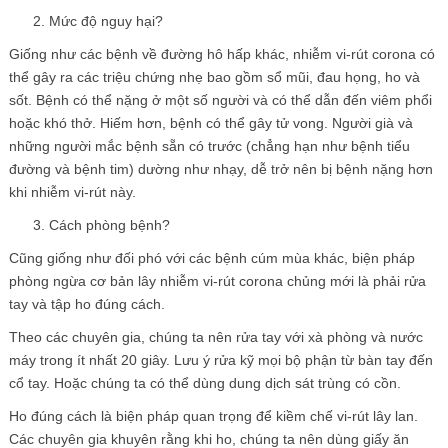
Mức độ nguy hại?
Giống như các bệnh về đường hô hấp khác, nhiễm vi-rút corona có
thể gây ra các triệu chứng nhẹ bao gồm sổ mũi, đau họng, ho và
sốt. Bệnh có thể nặng ở một số người và có thể dẫn đến viêm phổi
hoặc khó thở. Hiếm hơn, bệnh có thể gây tử vong. Người già và
những người mắc bệnh sẵn có trước (chẳng hạn như bệnh tiểu
đường và bệnh tim) dường như nhạy, dễ trở nên bị bệnh nặng hơn
khi nhiễm vi-rút này.
Cách phòng bệnh?
Cũng giống như đối phó với các bệnh cúm mùa khác, biện pháp
phòng ngừa cơ bản lây nhiễm vi-rút corona chủng mới là phải rửa
tay và tập ho đúng cách.
Theo các chuyên gia, chúng ta nên rửa tay với xà phòng và nước
máy trong ít nhất 20 giây. Lưu ý rửa kỹ mọi bộ phận từ bàn tay đến
cổ tay. Hoặc chúng ta có thể dùng dung dịch sát trùng có cồn.
Ho đúng cách là biện pháp quan trọng để kiềm chế vi-rút lây lan.
Các chuyên gia khuyên rằng khi ho, chúng ta nên dùng giấy ăn