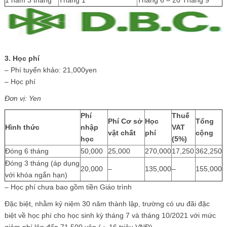
3. Học phí
– Phí tuyển khảo: 21,000yen
– Học phí
Đơn vị: Yen
Phí
Thuế
Phí Cơ sở
Học
Tổng
Hình thức
nhập
VAT
vật chất
phí
cộng
học
(5%)
Đóng 6 tháng
50,000
25,000
270,000
17,250
362,250
Đóng 3 tháng (áp dụng
20,000
–
135,000
–
155,000
với khóa ngắn hạn)
– Học phí chưa bao gồm tiền Giáo trình
Đặc biệt, nhằm kỷ niệm 30 năm thành lập, trường có ưu đãi đặc
biệt về học phí cho học sinh kỳ tháng 7 và tháng 10/2021 với mức
giảm phí lên đến 71,500 yên ( ~ 16 triệu VNĐ).