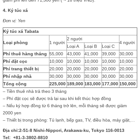
4. Ký túc xá
Đơn vị: Yen
Ký túc xá Tabata
2 người
Loại phòng
1 người
4 người
Loại A
Loại B
Loại C
Phí thuê hàng tháng
55,000
43,000
41,000
39,000
30,000
Phí đặt cọc
10,000
10,000
10,000
10,000
10,000
Phí trang thiết bị
20,000
20,000
20,000
20,000
20,000
Phí nhập nhà
30,000
30,000
30,000
30,000
30,000
Tổng cộng
225,000
189,000
183,000
177,000
150,000
– Tiền thuê nhà trả theo 3 tháng
– Phí đặt cọc sẽ được trả lại sau khi kết thúc hợp đồng
– Nếu ký hợp đồng từ 6 tháng trở lên, mỗi tháng sẽ được giảm
2000 yen
– Thiết bị trong phòng: Tủ lạnh, bếp gas, TV, điều hòa, máy giặt,…
Địa chỉ:2-51-8 Nishi-Nippori, Arakawa-ku, Tokyo 116-0013
Tel: +81-3-3802-8810