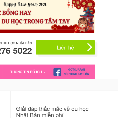
N DU HỌC NHẬT BẢN
Liên hệ
276 5022
GOTOJAPAN
THÔNG TIN BỔ ÍCH
NỐI VÒNG TAY LỚN
Giải đáp thắc mắc về du học
Nhật Bản miễn phí