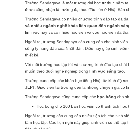
Trường Sendagaya là một trường đại học tư thục nằm tạ
được công nhận là trường đại học đầu tiên ở Nhật Bản c
Trường Sendagaya có nhiều chương trình đào tạo đa d
và nhiều ngành nghề khác liên quan đến ngành sáng
lĩnh vực này và có nhiều học viên và cựu học viên đã th
Ngoài ra, trường Sendagaya còn cung cấp cho sinh viên 
công ty hàng đầu của Nhật Bản. Điều này giúp sinh viên c
thiết kế.
Với môi trường học tập tốt và chương trình đào tạo chấ
muốn theo đuổi nghề nghiệp trong
lĩnh vực sáng tạo.
Trường cung cấp các khóa học tiếng Nhật từ trình độ
sơ
JLPT.
Giáo viên tại trường đều là những chuyên gia có k
Trường Sendagaya cũng cung cấp các
học bổng
cho sin
Học bổng cho 100 bạn học viên có thành tích học t
Ngoài ra, trường còn cung cấp nhiều tiện ích cho sinh vi
tâm học tập. Các tiện nghi này giúp sinh viên có thể tập
tiện và đầy đủ.