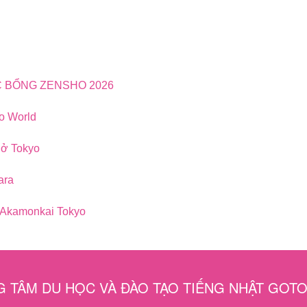
C BỔNG ZENSHO 2026
yo World
 ở Tokyo
ara
 Akamonkai Tokyo
 TÂM DU HỌC VÀ ĐÀO TẠO TIẾNG NHẬT GOT