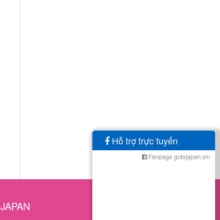
Hỗ trợ trực tuyến
Fanpage gotojapan.vn/
OJAPAN