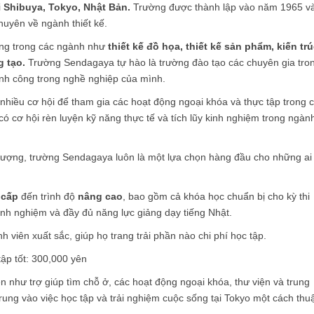
i
Shibuya, Tokyo, Nhật Bản.
Trường được thành lập vào năm 1965 v
huyên về ngành thiết kế.
ạng trong các ngành như
thiết kế đồ họa, thiết kế sản phẩm, kiến tr
 tạo.
Trường Sendagaya tự hào là trường đào tạo các chuyên gia tro
ành công trong nghề nghiệp của mình.
nhiều cơ hội để tham gia các hoạt động ngoại khóa và thực tập trong 
ó cơ hội rèn luyện kỹ năng thực tế và tích lũy kinh nghiệm trong ngàn
t lượng, trường Sendagaya luôn là một lựa chọn hàng đầu cho những ai
 cấp
đến trình độ
nâng cao
, bao gồm cả khóa học chuẩn bị cho kỳ thi
inh nghiệm và đầy đủ năng lực giảng dạy tiếng Nhật.
h viên xuất sắc, giúp họ trang trải phần nào chi phí học tập.
ập tốt: 300,000 yên
ên như trợ giúp tìm chỗ ở, các hoạt động ngoại khóa, thư viện và trung
 trung vào việc học tập và trải nghiệm cuộc sống tại Tokyo một cách thu