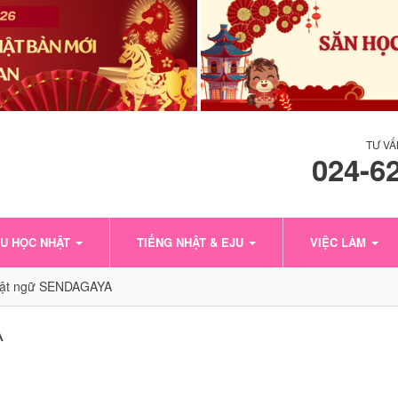
TƯ VẤ
024-6
U HỌC NHẬT
TIẾNG NHẬT & EJU
VIỆC LÀM
hật ngữ SENDAGAYA
A