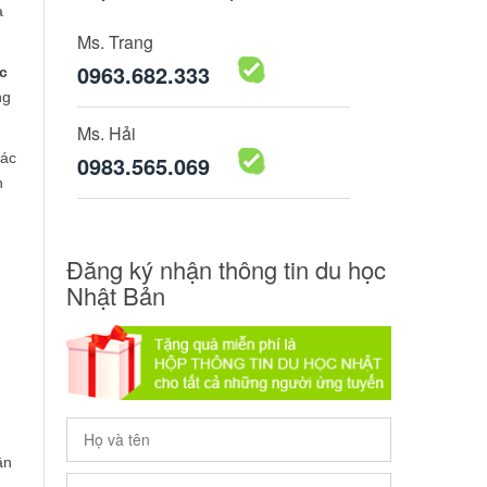
à
Ms. Trang
0963.682.333
úc
ng
Ms. Hải
các
0983.565.069
h
Đăng ký nhận thông tin du học
Nhật Bản
ận