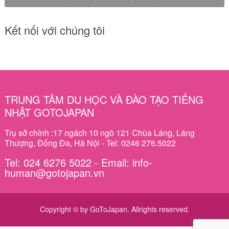
Kết nối với chúng tôi
TRUNG TÂM DU HỌC VÀ ĐÀO TẠO TIẾNG
NHẬT GOTOJAPAN
Trụ sở chính :17 ngách 10 ngõ 121 Chùa Láng, Láng
Thượng, Đống Đa, Hà Nội - Tel: 0246 276.5022
Tel: 024 6276 5022 - Email: info-
human@gotojapan.vn
Copyright © by GoToJapan. Allrights reserved.