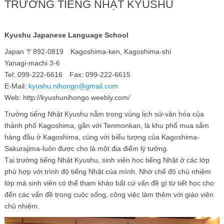
TRƯỜNG TIẾNG NHẬT KYUSHU
Kyushu Japanese Language School
Japan 〒892-0819 Kagoshima-ken, Kagoshima-shi
Yanagi-machi 3-6
Tel: 099-222-6616 Fax: 099-222-6615
E-Mail:
kyushu.nihongo@gmail.com
Web: http://kyushunihongo.weebly.com/
Trường tiếng Nhật Kyushu nằm trong vùng lịch sử-văn hóa của
thành phố Kagoshima, gần với Tenmonkan, là khu phố mua sắm
hàng đầu ở Kagoshima, cùng với biểu tượng của Kagoshima-
Sakurajima-luôn được cho là một địa điểm lý tưởng.
Tại trường tiếng Nhật Kyushu, sinh viên học tiếng Nhật ở các lớp
phù hợp với trình độ tiếng Nhật của mình. Nhờ chế độ chủ nhiệm
lớp mà sinh viên có thể tham khảo bất cứ vấn đề gì từ tiết học cho
đến các vấn đề trong cuộc sống, công việc làm thêm với giáo viên
chủ nhiệm.