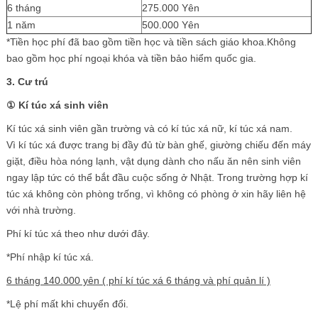
6 tháng
275.000 Yên
1 năm
500.000 Yên
*Tiền học phí đã bao gồm tiền học và tiền sách giáo khoa.Không
bao gồm học phí ngoại khóa và tiền bảo hiểm quốc gia.
3.
Cư trú
①
Kí túc xá sinh viên
Kí túc xá sinh viên gần trường và có kí túc xá nữ, kí túc xá nam.
Vì kí túc xá được trang bị đầy đủ từ bàn ghế, giường chiếu đến máy
giặt, điều hòa nóng lạnh, vật dụng dành cho nấu ăn nên sinh viên
ngay lập tức có thể bắt đầu cuộc sống ở Nhật. Trong trường hợp kí
túc xá không còn phòng trống, vì không có phòng ở xin hãy liên hệ
với nhà trường.
Phí kí túc xá theo như dưới đây.
*Phí nhập kí túc xá.
6 tháng 140.000 yên ( phí kí túc xá 6 tháng và phí quản lí )
*Lệ phí mất khi chuyển đổi.