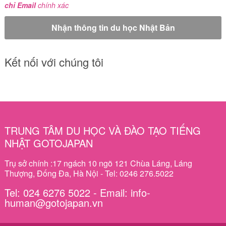
chỉ Email
chính xác
Kết nối với chúng tôi
TRUNG TÂM DU HỌC VÀ ĐÀO TẠO TIẾNG
NHẬT GOTOJAPAN
Trụ sở chính :17 ngách 10 ngõ 121 Chùa Láng, Láng
Thượng, Đống Đa, Hà Nội - Tel: 0246 276.5022
Tel: 024 6276 5022 - Email: info-
human@gotojapan.vn