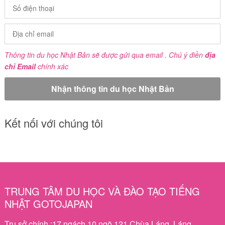
Thông tin du học Nhật Bản sẽ được gửi qua email . Chú ý điền
địa
chỉ Email
chính xác
Kết nối với chúng tôi
TRUNG TÂM DU HỌC VÀ ĐÀO TẠO TIẾNG
NHẬT GOTOJAPAN
Trụ sở chính :17 ngách 10 ngõ 121 Chùa Láng, Láng