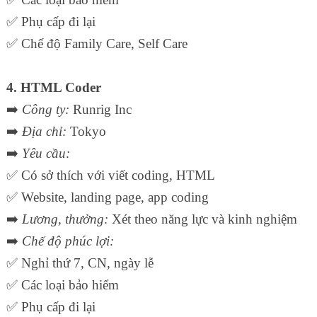
✅
Phụ cấp đi lại
✅
Chế độ Family Care, Self Care
4. HTML Coder
➡️
Công ty:
Runrig Inc
➡️
Địa chỉ:
Tokyo
➡️
Yêu cầu:
✅
Có sở thích với viết coding, HTML
✅
Website, landing page, app coding
➡️
Lương, thưởng:
Xét theo năng lực và kinh nghiệm
➡️
Chế độ phúc lợi:
✅
Nghỉ thứ 7, CN, ngày lễ
✅
Các loại bảo hiểm
✅
Phụ cấp đi lại