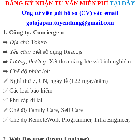
ĐĂNG KÝ NHẬN TƯ VẤN MIỄN PHÍ
TẠI ĐÂY
Ứng cử viên gửi hồ sơ (CV) vào email
gotojapan.tuyendung@gmail.com
1. Công ty: Concierge-u
➡️
Địa chỉ:
Tokyo
➡️
Yêu cầu:
biết sử dụng React.js
➡️
Lương, thưởng
: Xét theo năng lực và kinh nghiệm
➡️
Chế độ phúc lợi:
✅
Nghỉ thứ 7, CN, ngày lễ (122 ngày/năm)
✅
Các loại bảo hiểm
✅
Phụ cấp đi lại
✅
Chế độ Family Care, Self Care
✅
Chế độ RemoteWork Programmer, Infra Engineer,
2. Web Designer (Front Engineer)