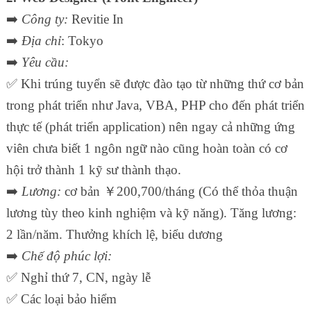
➡️
Công ty:
Revitie In
➡️
Địa chỉ
: Tokyo
➡️
Yêu cầu:
✅
Khi trúng tuyển sẽ được đào tạo từ những thứ cơ bản
trong phát triển như Java, VBA, PHP cho đến phát triển
thực tế (phát triển application) nên ngay cả những ứng
viên chưa biết 1 ngôn ngữ nào cũng hoàn toàn có cơ
hội trở thành 1 kỹ sư thành thạo.
➡️
Lương:
cơ bản ￥200,700/tháng (Có thể thỏa thuận
lương tùy theo kinh nghiệm và kỹ năng). Tăng lương:
2 lần/năm. Thưởng khích lệ, biểu dương
➡️
Chế độ phúc lợi:
✅
Nghỉ thứ 7, CN, ngày lễ
✅
Các loại bảo hiểm