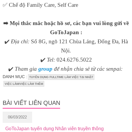
✅
Chế độ Family Care, Self Care
➡️
Mọi thắc mắc hoặc hồ sơ, các bạn vui lòng gửi về
GoToJapan :
✔️
Địa chỉ:
Số 8G, ngõ 121 Chùa Láng, Đống Đa, Hà
Nội.
✔️
Tel:
024.6276.5022
✔️
Tham gia
group
để nhận chia sẻ từ các senpai:
DANH MỤC :
TUYỂN DỤNG FULLTIME LÀM VIỆC TẠI NHẬT
VIỆC LÀM/VIỆC LÀM THÊM
BÀI VIẾT LIÊN QUAN
06/03/2022
GoToJapan tuyển dụng Nhân viên truyền thông