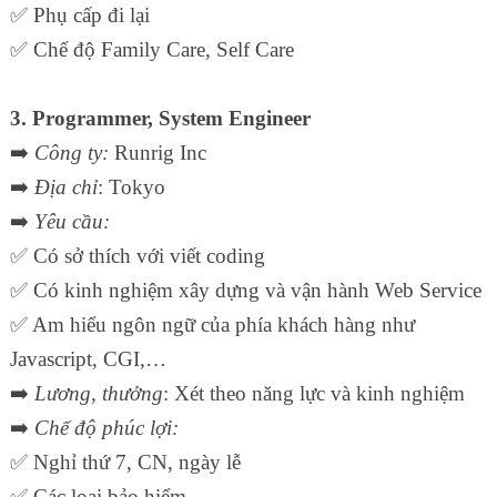
✅
Phụ cấp đi lại
✅
Chế độ Family Care, Self Care
3. Programmer, System Engineer
➡️
Công ty:
Runrig Inc
➡️
Địa chỉ
: Tokyo
➡️
Yêu cầu:
✅
Có sở thích với viết coding
✅
Có kinh nghiệm xây dựng và vận hành Web Service
✅
Am hiểu ngôn ngữ của phía khách hàng như
Javascript, CGI,…
➡️
Lương, thưởng
: Xét theo năng lực và kinh nghiệm
➡️
Chế độ phúc lợi:
✅
Nghỉ thứ 7, CN, ngày lễ
✅
Các loại bảo hiểm