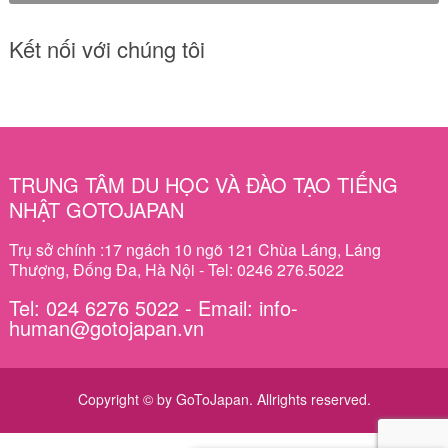
Kết nối với chúng tôi
TRUNG TÂM DU HỌC VÀ ĐÀO TẠO TIẾNG
NHẬT GOTOJAPAN
Trụ sở chính :17 ngách 10 ngõ 121 Chùa Láng, Láng
Thượng, Đống Đa, Hà Nội - Tel: 0246 276.5022
Tel: 024 6276 5022 - Email: info-
human@gotojapan.vn
Copyright © by GoToJapan. Allrights reserved.