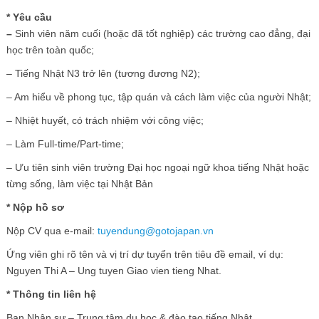
* Yêu cầu
–
Sinh viên năm cuối (hoặc đã tốt nghiệp) các trường cao đẳng, đại
học trên toàn quốc;
– Tiếng Nhật N3 trở lên (tương đương N2);
– Am hiểu về phong tục, tập quán và cách làm việc của người Nhật;
– Nhiệt huyết, có trách nhiệm với công việc;
– Làm Full-time/Part-time;
– Ưu tiên sinh viên trường Đại học ngoại ngữ khoa tiếng Nhật hoặc
từng sống, làm việc tại Nhật Bản
* Nộp hồ sơ
Nộp CV qua e-mail:
tuyendung@gotojapan.vn
Ứng viên ghi rõ tên và vị trí dự tuyển trên tiêu đề email, ví dụ:
Nguyen Thi A – Ung tuyen Giao vien tieng Nhat.
* Thông tin liên hệ
Ban Nhân sự – Trung tâm du học & đào tạo tiếng Nhật