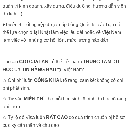
quản trị kinh doanh, xây dựng, điều dưỡng, hướng dẫn viên
du lịch…)
♦ bước 9: Tốt nghiệp được cấp bằng Quốc tế, các bạn có
thể lựa chọn ở lại Nhật làm việc lâu dài hoặc về Việt Nam
làm việc với những cơ hội lớn, mức lương hấp dẫn.
Tại sao
GOTOJAPAN
có thể trở thành
TRUNG TÂM DU
HỌC UY TÍN HÀNG ĐẦU
tại Việt Nam:
☆ Chi phí luôn
CÔNG KHAI
, rõ ràng, cam kết không có chi
phí phát sinh.
☆ Tư vấn
MIỄN PHÍ
cho mỗi học sinh lộ trình du học rõ ràng,
phù hợp
☆ Tỷ lệ đỗ Visa luôn
RẤT CAO
do quá trình chuẩn bị hồ sơ
cực kỳ cẩn thận và chu đáo