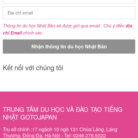
Thông tin du học Nhật Bản sẽ được gửi qua email . Chú ý điền
địa
chỉ Email
chính xác
Kết nối với chúng tôi
TRUNG TÂM DU HỌC VÀ ĐÀO TẠO TIẾNG
NHẬT GOTOJAPAN
Trụ sở chính :17 ngách 10 ngõ 121 Chùa Láng, Láng
Thượng, Đống Đa, Hà Nội - Tel: 0246 276.5022