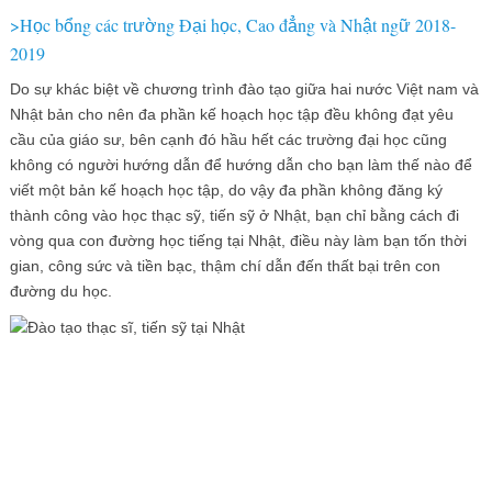
>H
c b
ng các tr
ng Đ
i h
c, Cao đ
ng và Nh
t ng
2018-
ọ
ổ
ườ
ạ
ọ
ẳ
ậ
ữ
2019
Do sự khác biệt về chương trình đào tạo giữa hai nước Việt nam và
Nhật bản cho nên đa phần kế hoạch học tập đều không đạt yêu
cầu của giáo sư, bên cạnh đó hầu hết các trường đại học cũng
không có người hướng dẫn để hướng dẫn cho bạn làm thế nào để
viết một bản kế hoạch học tập, do vậy đa phần không đăng ký
thành công vào học thạc sỹ, tiến sỹ ở Nhật, bạn chỉ bằng cách đi
vòng qua con đường học tiếng tại Nhật, điều này làm bạn tốn thời
gian, công sức và tiền bạc, thậm chí dẫn đến thất bại trên con
đường du học.