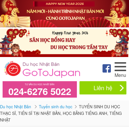
Menu
TƯ VẤN DU HỌC NHẬT BẢN
Liên hệ
024-6276 5022
Du học Nhật Bản
Tuyển sinh du học
TUYỂN SINH DU HỌC
THẠC SĨ, TIẾN SĨ TẠI NHẬT BẢN, HỌC BẰNG TIẾNG ANH, TIẾNG
NHẬT