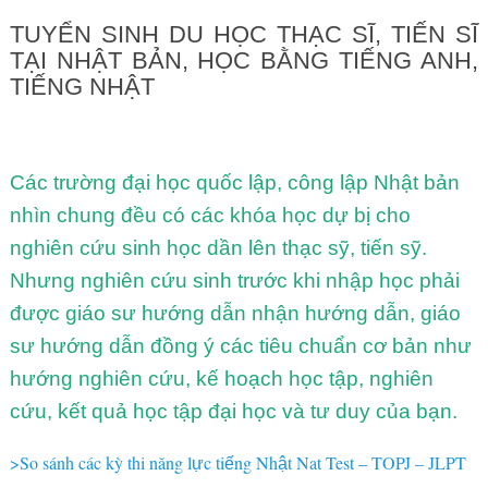
TUYỂN SINH DU HỌC THẠC SĨ, TIẾN SĨ
TẠI NHẬT BẢN, HỌC BẰNG TIẾNG ANH,
TIẾNG NHẬT
Các trường đại học quốc lập, công lập Nhật bản
nhìn chung đều có các khóa học dự bị cho
nghiên cứu sinh học dần lên thạc sỹ, tiến sỹ.
Nhưng nghiên cứu sinh trước khi nhập học phải
được giáo sư hướng dẫn nhận hướng dẫn, giáo
sư hướng dẫn đồng ý các tiêu chuẩn cơ bản như
hướng nghiên cứu, kế hoạch học tập, nghiên
cứu, kết quả học tập đại học và tư duy của bạn.
>So sánh các kỳ thi năng l
c ti
ng Nh
t Nat Test – TOPJ – JLPT
ự
ế
ậ