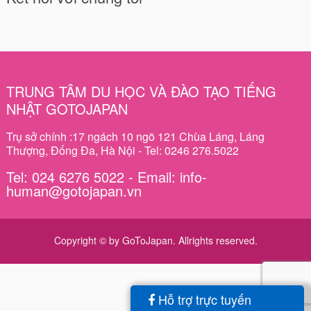
TRUNG TÂM DU HỌC VÀ ĐÀO TẠO TIẾNG
NHẬT GOTOJAPAN
Trụ sở chính :17 ngách 10 ngõ 121 Chùa Láng, Láng
Thượng, Đống Đa, Hà Nội - Tel: 0246 276.5022
Tel: 024 6276 5022 - Email: info-
human@gotojapan.vn
Copyright © by GoToJapan. Allrights reserved.
Hỗ trợ trực tuyến