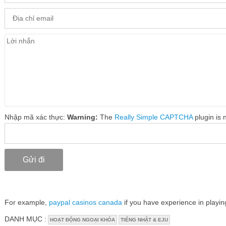
Nhập mã xác thực:
Warning:
The
Really Simple CAPTCHA
plugin is n
For example,
paypal casinos canada
if you have experience in playin
DANH MỤC :
HOẠT ĐỘNG NGOẠI KHÓA
TIẾNG NHẬT & EJU