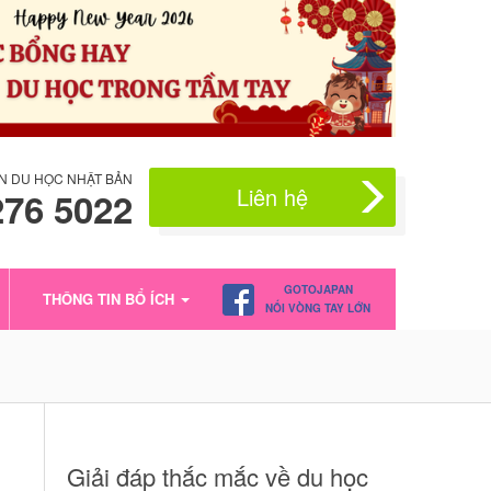
N DU HỌC NHẬT BẢN
Liên hệ
276 5022
GOTOJAPAN
THÔNG TIN BỔ ÍCH
NỐI VÒNG TAY LỚN
Giải đáp thắc mắc về du học