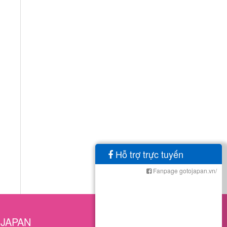
Hỗ trợ trực tuyến
Fanpage gotojapan.vn/
OJAPAN