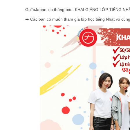
GoToJapan xin thông báo: KHAI GIẢNG LỚP TIẾNG NHẬ
➡️ Các bạn có muốn tham gia lớp học tiếng Nhật vô cùn