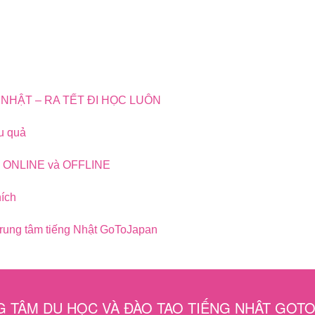
NHẬT – RA TẾT ĐI HỌC LUÔN
u quả
 ONLINE và OFFLINE
hích
Trung tâm tiếng Nhật GoToJapan
 TÂM DU HỌC VÀ ĐÀO TẠO TIẾNG NHẬT GOT