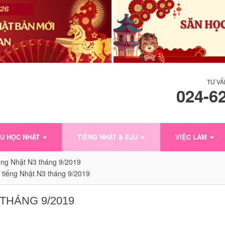
TƯ VẤ
024-6
U HỌC NHẬT
TIẾNG NHẬT & EJU
VIỆC LÀM
iếng Nhật N3 tháng 9/2019
p tiếng Nhật N3 tháng 9/2019
THÁNG 9/2019