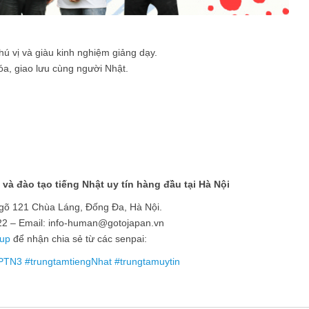
hú vị và giàu kinh nghiệm giảng dạy.
a, giao lưu cùng người Nhật.
đào tạo tiếng Nhật uy tín hàng đầu tại Hà Nội
 ngõ 121 Chùa Láng, Đống Đa, Hà Nội.
022 – Email: info-human@gotojapan.vn
up
để nhận chia sẻ từ các senpai:
PTN3
#
trungtamtiengNhat
#
trungtamuytin