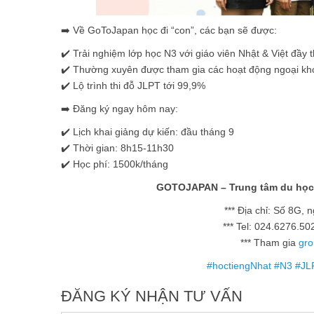
➡️ Về GoToJapan học đi “con”, các bạn sẽ được:
✔️ Trải nghiệm lớp học N3 với giáo viên Nhật & Việt đầy t
✔️ Thường xuyên được tham gia các hoạt động ngoại khó
✔️ Lộ trình thi đỗ JLPT tới 99,9%
➡️ Đăng ký ngay hôm nay:
✔️ Lịch khai giảng dự kiến: đầu tháng 9
✔️ Thời gian: 8h15-11h30
✔️ Học phí: 1500k/tháng
GOTOJAPAN – Trung tâm du học và 
*** Địa chỉ: Số 8G,
*** Tel: 024.6276.5
*** Tham gia
gro
#
hoctiengNhat
#
N3
#
JL
ĐĂNG KÝ NHẬN TƯ VẤN