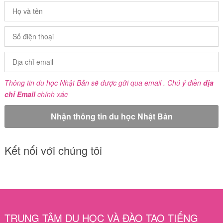
Thông tin du học Nhật Bản sẽ được gửi qua email . Chú ý điền
địa
chỉ Email
chính xác
Kết nối với chúng tôi
TRUNG TÂM DU HỌC VÀ ĐÀO TẠO TIẾNG