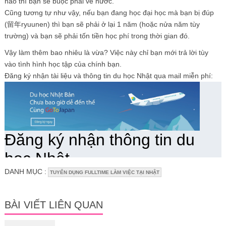
nào thì bạn sẽ buộc phải về nước.
Cũng tương tự như vậy, nếu bạn đang học đại học mà bạn bị đúp
(留年ryuunen) thì bạn sẽ phải ở lại 1 năm (hoặc nửa năm tùy
trường) và bạn sẽ phải tốn tiền học phí trong thời gian đó.
Vậy làm thêm bao nhiêu là vừa? Việc này chỉ bạn mới trả lời tùy
vào tình hình học tập của chính bạn.
Đăng ký nhận tài liệu và thông tin du học Nhật qua mail miễn phí:
DANH MỤC :
TUYỂN DỤNG FULLTIME LÀM VIỆC TẠI NHẬT
BÀI VIẾT LIÊN QUAN