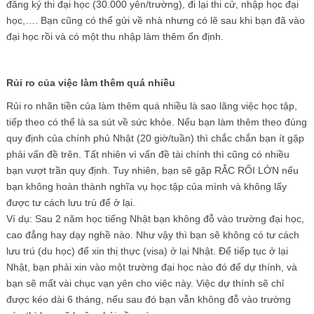
đăng ký thi đại học (30.000 yên/trường), đi lại thi cử, nhập học đại
học,…. Bạn cũng có thể gửi về nhà nhưng có lẽ sau khi bạn đã vào
đại học rồi và có một thu nhập làm thêm ổn định.
Rủi ro của việc làm thêm quá nhiều
Rủi ro nhãn tiền của làm thêm quá nhiều là sao lãng việc học tập,
tiếp theo có thể là sa sút về sức khỏe. Nếu bạn làm thêm theo đúng
quy định của chính phủ Nhật (20 giờ/tuần) thì chắc chắn bạn ít gặp
phải vấn đề trên. Tất nhiên vì vấn đề tài chính thì cũng có nhiều
bạn vượt trần quy định. Tuy nhiên, bạn sẽ gặp RẮC RỐI LỚN nếu
bạn không hoàn thành nghĩa vụ học tập của mình và không lấy
được tư cách lưu trú để ở lại.
Ví dụ: Sau 2 năm học tiếng Nhật bạn không đỗ vào trường đại học,
cao đẳng hay dạy nghề nào. Như vậy thì bạn sẽ không có tư cách
lưu trú (du học) để xin thị thực (visa) ở lại Nhật. Để tiếp tục ở lại
Nhật, bạn phải xin vào một trường đại học nào đó để dự thính, và
bạn sẽ mất vài chục vạn yên cho việc này. Việc dự thính sẽ chỉ
được kéo dài 6 tháng, nếu sau đó bạn vẫn không đỗ vào trường