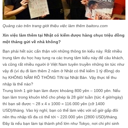
Quảng cáo trên trang giới thiệu việc làm thêm baitoru.com
Xin việc làm thêm tại Nhật có kiếm được hàng chục triệu đồng
một tháng gửi về nhà không?
Bạn phải hết sức cẩn thận với những thông tin kiểu này. Rất nhiều
trung tâm du học hay tung ra các trung tâm kiểu này để câu khách,
và cũng rất nhiều người ở Việt Nam tuyên truyền những tin tức như
vậy đi (ví dụ đi làm thêm 2 năm ở Nhật có thể kiếm 1 tỷ đồng) do
họ KHÔNG NẮM RÕ THÔNG TIN tại Nhật Bản. Vậy thực tế thu
nhập là thế nào?
Trung bình 1 giờ bạn làm được khoảng 800 yên – 1000 yên. Nếu
bạn làm trong khuôn khổ cho phép là 28 giờ/ tuần (tức 4 giờ/ngày)
thì bạn sẽ được ~ 28 x 4 x 1000 = 116.000 yên (cỡ 1400
USD)/tháng. Vào kỳ nghỉ, bạn có thể làm việc với số giờ gấp đôi
nên thu nhập tối đa có thể tới ~ 220.000 yên (2800 USD)/tháng.
Đây là nếu bạn làm tại thành phố lớn như Tokyo, nơi chi phí sinh