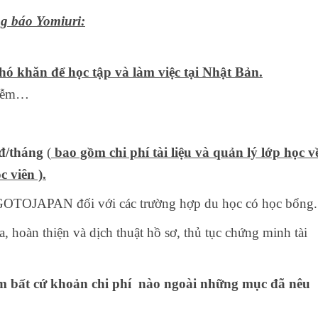
g báo Yomiuri:
ó khăn để học tập và làm việc tại Nhật Bản.
hiễm…
đ/tháng
(
bao gồm chi phí tài liệu và quản lý lớp học v
 viên ).
m GOTOJAPAN đối với các trường hợp du học có học bổng.
, hoàn thiện và dịch thuật hồ sơ, thủ tục chứng minh tài
m bất cứ khoản chi phí nào ngoài những mục đã nêu