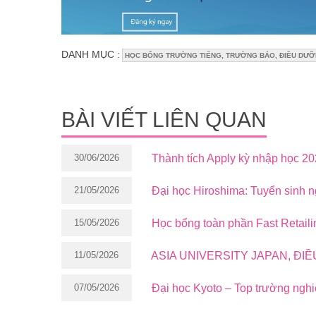
DANH MỤC :
HỌC BỔNG TRƯỜNG TIẾNG, TRƯỜNG BÁO, ĐIỀU DƯỠN
BÀI VIẾT LIÊN QUAN
30/06/2026
Thành tích Apply kỳ nhập học 2
21/05/2026
Đại học Hiroshima: Tuyển sinh 
15/05/2026
Học bổng toàn phần Fast Retaili
11/05/2026
ASIA UNIVERSITY JAPAN, ĐI
07/05/2026
Đại học Kyoto – Top trường ngh