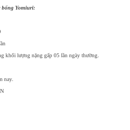
c bổng Yomiuri:
0
uần
g khối lượng nặng gấp 05 lần ngày thường.
ôm nay.
PAN