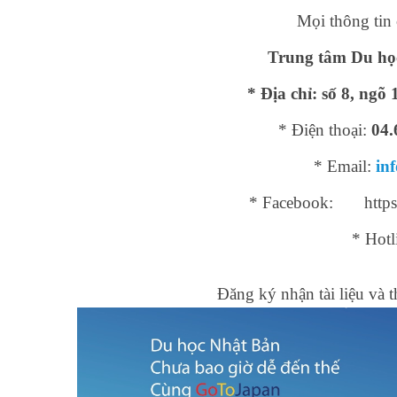
Mọi thông tin c
Trung tâm Du họ
* Địa chỉ: số 8, ng
* Điện thoại:
04.
* Email:
in
* Facebook: https:
* Hotl
Đăng ký nhận tài liệu và 