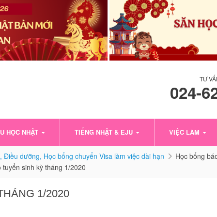
TƯ VẤ
024-6
U HỌC NHẬT
TIẾNG NHẬT & EJU
VIỆC LÀM
, Điều dưỡng, Học bổng chuyển Visa làm việc dài hạn
Học bổng báo
 tuyển sinh kỳ tháng 1/2020
THÁNG 1/2020