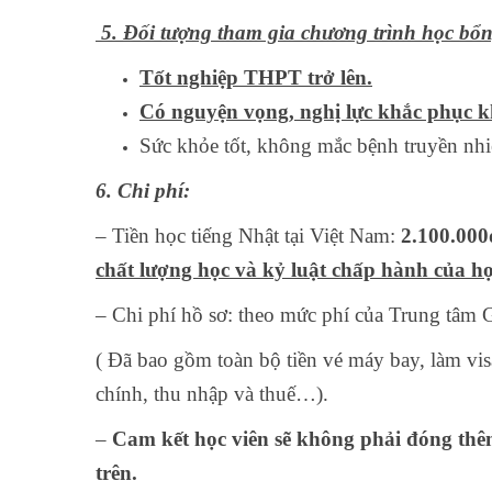
5. Đối tượng tham gia chương trình học bổn
Tốt nghiệp THPT trở lên.
Có nguyện vọng, nghị lực khắc phục kh
Sức khỏe tốt, không mắc bệnh truyền n
6. Chi phí:
– Tiền học tiếng Nhật tại Việt Nam:
2.100.000
chất lượng học và kỷ luật chấp hành của học
– Chi phí hồ sơ: theo mức phí của Trung tâ
( Đã bao gồm toàn bộ tiền vé máy bay, làm visa
chính, thu nhập và thuế…).
–
Cam kết học viên sẽ không phải đóng thê
trên.