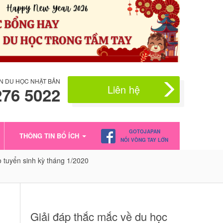
N DU HỌC NHẬT BẢN
Liên hệ
276 5022
GOTOJAPAN
THÔNG TIN BỔ ÍCH
NỐI VÒNG TAY LỚN
 tuyển sinh kỳ tháng 1/2020
Giải đáp thắc mắc về du học