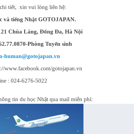
hi tiết, xin vui lòng liên hệ:
c và tiếng Nhật GOTOJAPAN.
õ 121 Chùa Láng, Đống Đa, Hà Nội
62.77.0870-Phòng Tuyển sinh
fo-human@gotojapan.vn
//www.facebook.com/gotojapan.vn
ine :
024-6276-5022
thông tin du học Nhật qua mail miễn phí: