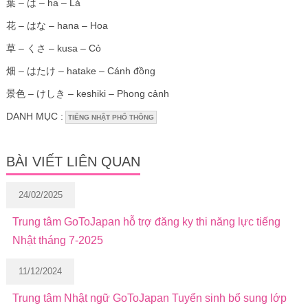
葉 – は – ha – Lá
花 – はな – hana – Hoa
草 – くさ – kusa – Cỏ
畑 – はたけ – hatake – Cánh đồng
景色 – けしき – keshiki – Phong cảnh
DANH MỤC :
TIẾNG NHẬT PHỔ THÔNG
BÀI VIẾT LIÊN QUAN
24/02/2025
Trung tâm GoToJapan hỗ trợ đăng ky thi năng lực tiếng
Nhật tháng 7-2025
11/12/2024
Trung tâm Nhật ngữ GoToJapan Tuyển sinh bổ sung lớp