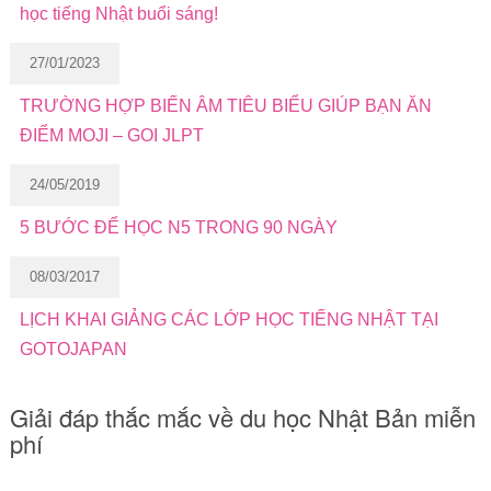
học tiếng Nhật buổi sáng!
27/01/2023
TRƯỜNG HỢP BIẾN ÂM TIÊU BIỂU GIÚP BẠN ĂN
ĐIỂM MOJI – GOI JLPT
24/05/2019
5 BƯỚC ĐỂ HỌC N5 TRONG 90 NGÀY
08/03/2017
LỊCH KHAI GIẢNG CÁC LỚP HỌC TIẾNG NHẬT TẠI
GOTOJAPAN
Giải đáp thắc mắc về du học Nhật Bản miễn
phí