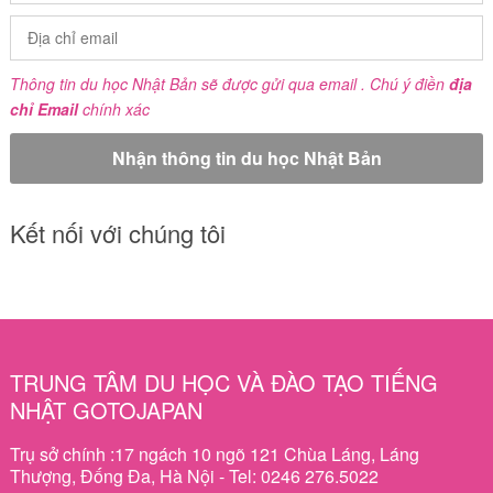
Thông tin du học Nhật Bản sẽ được gửi qua email . Chú ý điền
địa
chỉ Email
chính xác
Kết nối với chúng tôi
TRUNG TÂM DU HỌC VÀ ĐÀO TẠO TIẾNG
NHẬT GOTOJAPAN
Trụ sở chính :17 ngách 10 ngõ 121 Chùa Láng, Láng
Thượng, Đống Đa, Hà Nội - Tel: 0246 276.5022