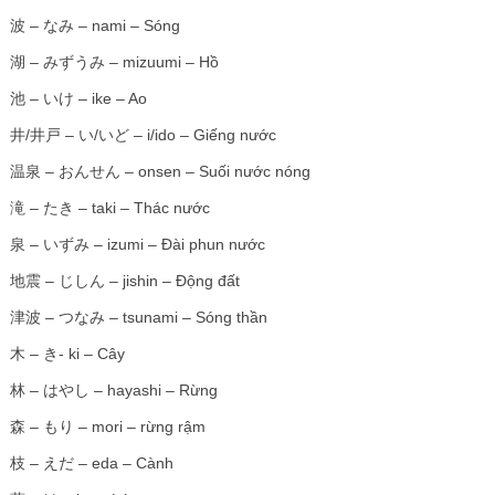
波 – なみ – nami – Sóng
湖 – みずうみ – mizuumi – Hồ
池 – いけ – ike – Ao
井/井戸 – い/いど – i/ido – Giếng nước
温泉 – おんせん – onsen – Suối nước nóng
滝 – たき – taki – Thác nước
泉 – いずみ – izumi – Đài phun nước
地震 – じしん – jishin – Động đất
津波 – つなみ – tsunami – Sóng thần
木 – き- ki – Cây
林 – はやし – hayashi – Rừng
森 – もり – mori – rừng rậm
枝 – えだ – eda – Cành