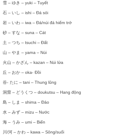
雪 – ゆき – yuki – Tuyết
石 – いし – ishi – Đá sỏi
岩 – いわ – iwa – Đá/núi đá hiểm trở
砂 – すな – suna – Cát
土 – つち – tsuchi – Đất
山 – やま – yama – Núi
火山 – かざん – kazan – Núi lửa
丘 – おか – oka- Đồi
谷- たに – tani – Thung lũng
洞窟 – どうくつ – doukutsu – Hang động
島 – しま – shima – Đảo
水 – みず – mizu – Nước
海 – うみ – umi – Biển
川/河 – かわ – kawa – Sông/suối