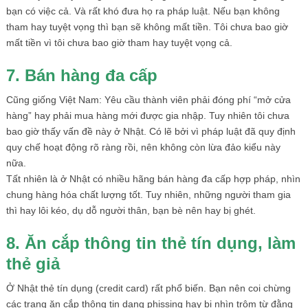
bạn có việc cả. Và rất khó đưa họ ra pháp luật. Nếu bạn không
tham hay tuyệt vọng thì bạn sẽ không mất tiền. Tôi chưa bao giờ
mất tiền vì tôi chưa bao giờ tham hay tuyệt vọng cả.
7. Bán hàng đa cấp
Cũng giống Việt Nam: Yêu cầu thành viên phải đóng phí “mở cửa
hàng” hay phải mua hàng mới được gia nhập. Tuy nhiên tôi chưa
bao giờ thấy vấn đề này ở Nhật. Có lẽ bởi vì pháp luật đã quy định
quy chế hoạt động rõ ràng rồi, nên không còn lừa đảo kiểu này
nữa.
Tất nhiên là ở Nhật có nhiều hãng bán hàng đa cấp hợp pháp, nhìn
chung hàng hóa chất lượng tốt. Tuy nhiên, những người tham gia
thì hay lôi kéo, dụ dỗ người thân, bạn bè nên hay bị ghét.
8. Ăn cắp thông tin thẻ tín dụng, làm
thẻ giả
Ở Nhật thẻ tín dụng (credit card) rất phổ biến. Bạn nên coi chừng
các trang ăn cắp thông tin dạng phissing hay bị nhìn trộm từ đằng