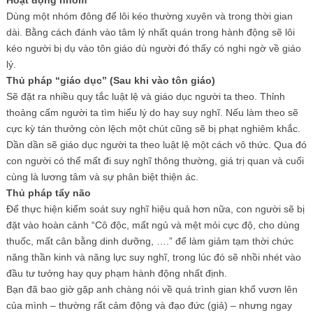
Dùng một nhóm đông để lôi kéo thường xuyên và trong thời gian
dài. Bằng cách đánh vào tâm lý nhất quán trong hành động sẽ lôi
kéo người bị dụ vào tôn giáo dù người đó thấy có nghi ngờ về giáo
lý.
Thủ pháp “giáo dục” (Sau khi vào tôn giáo)
Sẽ đặt ra nhiều quy tắc luật lệ và giáo dục người ta theo. Thỉnh
thoảng cấm người ta tìm hiểu lý do hay suy nghĩ. Nếu làm theo sẽ
cực kỳ tán thưởng còn lệch một chút cũng sẽ bị phạt nghiêm khắc.
Dần dần sẽ giáo dục người ta theo luật lệ một cách vô thức. Qua đó
con người có thể mất đi suy nghĩ thông thường, giá trị quan và cuối
cùng là lương tâm và sự phân biệt thiện ác.
Thủ pháp tẩy não
Để thực hiện kiểm soát suy nghĩ hiệu quả hơn nữa, con người sẽ bị
đặt vào hoàn cảnh “Cô độc, mất ngủ và mệt mỏi cực độ, cho dùng
thuốc, mất cân bằng dinh dưỡng, ….” để làm giảm tạm thời chức
năng thần kinh và năng lực suy nghĩ, trong lúc đó sẽ nhồi nhét vào
đầu tư tưởng hay quy phạm hành động nhất định.
Bạn đã bao giờ gặp anh chàng nói về quá trình gian khổ vươn lên
của mình – thường rất cảm động và đạo đức (giả) – nhưng ngay