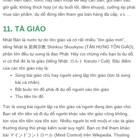
giờ giấc không thích hợp (ví dụ buổi tối, đêm khuya), cưỡng ép phải
mua sản phẩm, dụ dỗ đóng tiền tham gia bán hàng đa cấp, v.v….
11. TÀ GIÁO
Nhật Bản là nước tự do tôn giáo và có rất nhiều “tôn giáo mới”,
tiếng Nhật là 新興宗教 Shinkou Shuukyou (TÂN HƯNG TÔN GIÁO),
phần lớn đều tự xưng là đạo Phật. Hãy coi chừng nếu bạn bị dụ dỗ,
vì có thể đó là tà giáo (tiếng Nhật: カルト Karuto / Cult). Đặc điểm
của các tôn giáo này là:
Súng bái giáo chủ hay người sáng lập tôn giáo (tức là sùng
bái cá nhân)
Bắt buộc tín đồ phải đi dụ dỗ người vào tôn giáo
Thu tiền tín đồ
Tức là sùng bái người lập ra tôn giáo và người đang làm giáo chủ.
Bạn sẽ tốn tiền và đi dụ dỗ người khác vào tôn giáo công không,
tức vừa tốn tiền vừa tốn sức. Nhiều người bị mê muội vì các tà giáo
thường dùng thủ pháp kiểm soát suy nghĩ. Bạn có thể tham khảo
bài マインドコントロール (Mind Control) trên Wikipedia. Thường