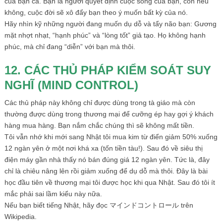
của bạn cả. Bạn là người quyết định cuộc sống của bạn, còn nếu
không, cuộc đời sẽ xô đẩy bạn theo ý muốn bất kỳ của nó.
Hãy nhìn kỹ những người đang muốn dụ dỗ và tẩy não bạn: Gương
mặt nhợt nhạt, “hạnh phúc” và “lòng tốt” giả tạo. Họ không hạnh
phúc, mà chỉ đang “diễn” với bạn mà thôi.
12. CÁC THỦ PHÁP KIỂM SOÁT SUY
NGHĨ (MIND CONTROL)
Các thủ pháp này không chỉ được dùng trong tà giáo mà còn
thường được dùng trong thương mại để cưỡng ép hay gợi ý khách
hàng mua hàng. Bạn nắm chắc chúng thì sẽ không mất tiền.
Tôi vẫn nhớ khi mới sang Nhật tôi mua kim từ điển giảm 50% xuống
12 ngàn yên ở một nơi khá xa (tốn tiền tàu!). Sau đó về siêu thị
điện máy gần nhà thấy nó bán đúng giá 12 ngàn yên. Tức là, đây
chỉ là chiêu nâng lên rồi giảm xuống để dụ dỗ mà thôi. Đây là bài
học đầu tiên về thương mại tôi được học khi qua Nhật. Sau đó tôi ít
mắc phải sai lầm kiểu này nữa.
Nếu bạn biết tiếng Nhật, hãy đọc マインドコントロール trên
Wikipedia.