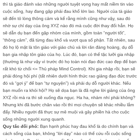
thì tà giáo đánh vào những người tuyệt vọng hay mất niềm tin vào
cuộc sống, hay đang gặp phải đau khổ lớn lao. Người của tà giáo
sẽ đến tỏ lòng thông cảm và kể rằng mình cũng như vậy, sau đó
nhờ sự chỉ dạy của ông XYZ nào đó mà cuộc đời thay đổi hẳn. Họ
sẽ dẫn dụ bạn đến gặp nhóm của mình, gồm toàn “người tốt”,
“thông cảm”, đã từng đau khổ và vượt qua số phận. Tất nhiên, sau
đó họ lộ mặt là tôn giáo với giáo chủ và lời răn đàng hoàng, dụ dỗ
bạn gia nhập tôn giáo của họ. Lúc đó, bạn có thể tặc lưỡi gia nhập
(thường là như vậy vì trước đó họ toàn nói đạo đức cao đẹp để bạn
rất khó từ chối <= Thủ pháp Mind Control). Khi gia nhập rồi, bạn sẽ
phải đóng hội phí (tất nhiên dưới hình thức rao giảng đạo đức trước
đó và “gợi ý” để bạn “tự nguyện”) và phải dụ dỗ người khác. Nếu
bạn muốn ra khỏi hội? Họ sẽ dọa bạn là đã nghe lời giảng của ông
XYZ rồi mà ra thì sẽ xuống địa ngục. Ha ha, nhảm nhí phải không?
Nhưng khi đã bước chân vào rồi thì mọi chuyện sẽ khác nhiều lắm
đấy. Nhiều người đã thực sự mê muội và gây phiền hà cho cuộc
sống những người xung quanh.
Quy tắc đối phó:
Bạn hạnh phúc hay đau khổ là do chính bạn và
cách sống của bạn, không “lời dạy” nào có thể cứu rỗi cuộc sống