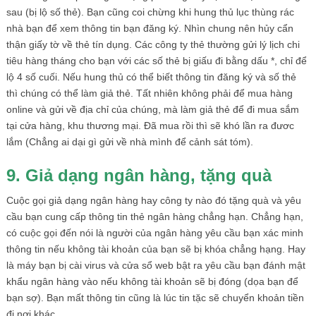
sau (bị lộ số thẻ). Bạn cũng coi chừng khi hung thủ lục thùng rác
nhà bạn để xem thông tin bạn đăng ký. Nhìn chung nên hủy cẩn
thận giấy tờ về thẻ tín dụng. Các công ty thẻ thường gửi lý lịch chi
tiêu hàng tháng cho bạn với các số thẻ bị giấu đi bằng dấu *, chỉ để
lộ 4 số cuối. Nếu hung thủ có thể biết thông tin đăng ký và số thẻ
thì chúng có thể làm giả thẻ. Tất nhiên không phải để mua hàng
online và gửi về địa chỉ của chúng, mà làm giả thẻ để đi mua sắm
tại cửa hàng, khu thương mại. Đã mua rồi thì sẽ khó lần ra đươc
lắm (Chẳng ai dại gì gửi về nhà mình để cảnh sát tóm).
9. Giả dạng ngân hàng, tặng quà
Cuộc gọi giả dạng ngân hàng hay công ty nào đó tặng quà và yêu
cầu bạn cung cấp thông tin thẻ ngân hàng chẳng hạn. Chẳng hạn,
có cuộc gọi đến nói là người của ngân hàng yêu cầu bạn xác minh
thông tin nếu không tài khoản của bạn sẽ bị khóa chẳng hạng. Hay
là máy bạn bị cài virus và cửa sổ web bật ra yêu cầu bạn đánh mật
khẩu ngân hàng vào nếu không tài khoản sẽ bị đóng (dọa bạn để
bạn sợ). Bạn mất thông tin cũng là lúc tin tặc sẽ chuyển khoản tiền
đi nơi khác.