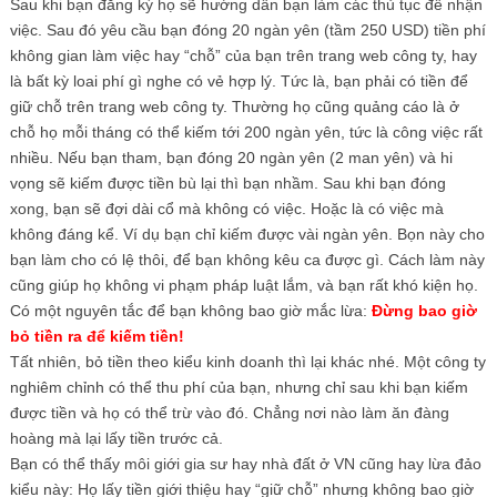
Sau khi bạn đăng ký họ sẽ hướng dẫn bạn làm các thủ tục để nhận
việc. Sau đó yêu cầu bạn đóng 20 ngàn yên (tầm 250 USD) tiền phí
không gian làm việc hay “chỗ” của bạn trên trang web công ty, hay
là bất kỳ loai phí gì nghe có vẻ hợp lý. Tức là, bạn phải có tiền để
giữ chỗ trên trang web công ty. Thường họ cũng quảng cáo là ở
chỗ họ mỗi tháng có thể kiếm tới 200 ngàn yên, tức là công việc rất
nhiều. Nếu bạn tham, bạn đóng 20 ngàn yên (2 man yên) và hi
vọng sẽ kiếm được tiền bù lại thì bạn nhầm. Sau khi bạn đóng
xong, bạn sẽ đợi dài cổ mà không có việc. Hoặc là có việc mà
không đáng kể. Ví dụ bạn chỉ kiếm được vài ngàn yên. Bọn này cho
bạn làm cho có lệ thôi, để bạn không kêu ca được gì. Cách làm này
cũng giúp họ không vi phạm pháp luật lắm, và bạn rất khó kiện họ.
Có một nguyên tắc để bạn không bao giờ mắc lừa:
Đừng bao giờ
bỏ tiền ra để kiếm tiền!
Tất nhiên, bỏ tiền theo kiểu kinh doanh thì lại khác nhé. Một công ty
nghiêm chỉnh có thể thu phí của bạn, nhưng chỉ sau khi bạn kiếm
được tiền và họ có thể trừ vào đó. Chẳng nơi nào làm ăn đàng
hoàng mà lại lấy tiền trước cả.
Bạn có thể thấy môi giới gia sư hay nhà đất ở VN cũng hay lừa đảo
kiểu này: Họ lấy tiền giới thiệu hay “giữ chỗ” nhưng không bao giờ