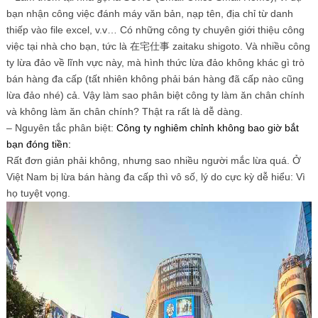
bạn nhận công việc đánh máy văn bản, nạp tên, địa chỉ từ danh
thiếp vào file excel, v.v… Có những công ty chuyên giới thiệu công
việc tại nhà cho bạn, tức là 在宅仕事 zaitaku shigoto. Và nhiều công
ty lừa đảo về lĩnh vực này, mà hình thức lừa đảo không khác gì trò
bán hàng đa cấp (tất nhiên không phải bán hàng đã cấp nào cũng
lừa đảo nhé) cả. Vậy làm sao phân biệt công ty làm ăn chân chính
và không làm ăn chân chính? Thật ra rất là dễ dàng.
– Nguyên tắc phân biệt:
Công ty nghiêm chỉnh không bao giờ bắt
bạn đóng tiền:
Rất đơn giản phải không, nhưng sao nhiều người mắc lừa quá. Ở
Việt Nam bị lừa bán hàng đa cấp thì vô số, lý do cực kỳ dễ hiểu: Vì
họ tuyệt vọng.