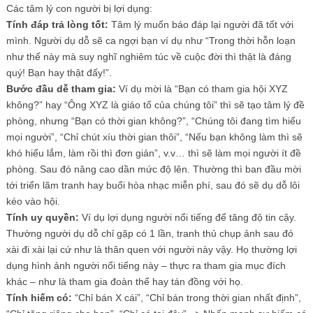
Các tâm lý con người bị lợi dụng:
Tính đáp trả lòng tốt:
Tâm lý muốn báo đáp lại người đã tốt với
mình. Người dụ dỗ sẽ ca ngợi bạn ví dụ như “Trong thời hỗn loạn
như thế này mà suy nghĩ nghiêm túc về cuộc đời thì thật là đáng
quý! Bạn hay thật đấy!”.
Bước đầu dễ tham gia:
Ví dụ mời là “Bạn có tham gia hội XYZ
không?” hay “Ông XYZ là giáo tổ của chúng tôi” thì sẽ tạo tâm lý đề
phòng, nhưng “Bạn có thời gian không?”, “Chúng tôi đang tìm hiểu
mọi người”, “Chỉ chút xíu thời gian thôi”, “Nếu bạn không làm thì sẽ
khó hiểu lắm, làm rồi thì đơn giản”, v.v… thì sẽ làm mọi người ít đề
phòng. Sau đó nâng cao dần mức độ lên. Thường thì ban đầu mời
tới triển lãm tranh hay buổi hòa nhạc miễn phí, sau đó sẽ dụ dỗ lôi
kéo vào hội.
Tính uy quyền:
Ví dụ lợi dụng người nổi tiếng để tăng độ tin cậy.
Thường người dụ dỗ chỉ gặp có 1 lần, tranh thủ chụp ảnh sau đó
xài đi xài lại cứ như là thân quen với người này vậy. Họ thường lợi
dụng hình ảnh người nổi tiếng này – thực ra tham gia mục đích
khác – như là tham gia đoàn thể hay tán đồng với họ.
Tính hiếm có:
“Chỉ bán X cái”, “Chỉ bán trong thời gian nhất định”,