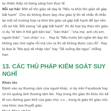
tự nhiên thấy nó bừng sáng hơn thực tế.
Nỗi sợ hãi:
Một số tôn giáo sẽ dạy là “Nếu ra khỏi tôn giáo sẽ gặp
bất hạnh”. Cho dù không được dạy như giáo lý thì sẽ nhắc đi nhắc
lại một số trường hợp ra khỏi tôn giáo và gặp bất hạnh để tạo nên
nỗi sợ hãi. Đối tượng “sẽ gặp bất hạnh” thì đủ loại tùy theo tôn giáo,
ví dụ “tổ tiên ở thế giới bên kia”, “bản thân”, “cha mẹ, anh chị em,
người thân”, “con cháu” v.v… Hay là “Nếu trước khi nghe lời dạy thì
không sao chứ nghe rồi mà còn ra thì sẽ không được cứu rỗi”. Hay
bị dọa là “Ma quỷ sẽ nhập vào” hay “Sẽ xuống địa ngục” chẳng
hạn.
13. CÁC THỦ PHÁP KIỂM SOÁT SUY
NGHĨ
Khóc lóc
Đánh vào sự thương cảm của người khác, ví dụ trên Facebook hay
có trò quăng ảnh thương tâm lên. Hay trong tôn giáo thì khóc lóc kể
lể con đường gian khổ của giáo chủ, v.v.., trong tà giáo thì giáo chủ
vừa khóc vừa thuyết giáo.
Hoạt động nhóm