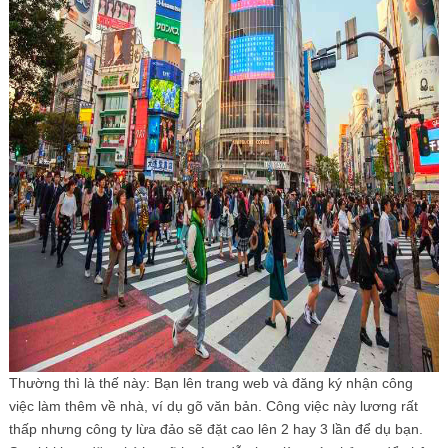
Thường thì là thế này: Bạn lên trang web và đăng ký nhận công
việc làm thêm về nhà, ví dụ gõ văn bản. Công việc này lương rất
thấp nhưng công ty lừa đảo sẽ đặt cao lên 2 hay 3 lần để dụ bạn.