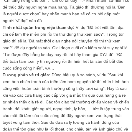
“Chỉ tặng riêng cho bạn”, “Chỉ có tại đây” => Nhấn mạnh sự hiếm có
để thúc đẩy người nghe mua hàng. Tà giáo thì thường nói là “Bạn
là người được chọn” hay nhấn mạnh bạn sẽ có cơ hội gặp một
người “vĩ đại” nào đó.
Tính nhất quán trong việc tham dự:
Ví dụ “Đã trót viết tên, địa
chỉ để làm thẻ miễn phí rồi thì thử dùng thử xem sao?”. Trong tôn
giáo thì sẽ là “Đã mất thời gian nghe nói chuyện rồi thì thử xem
sao?” để dụ người ta vào. Giai đoạn cuối của kiểm soát suy nghĩ là
“Tới được đây bằng lời dạy này rồi thì hãy tham gia XYZ đi”, “Đã
thề toàn tâm toàn ý tín ngưỡng rồi thì hiến hết tài sản để bắt đầu
cuộc sống cống hiến”, v.v…
Tương phản về tri giác:
Dùng hiệu quả so sánh, ví dụ “Sau khi
xem ảnh chiến tranh của triển lãm bom nguyên tử thì nhìn hình ảnh
công viên hoàn toàn bình thường cũng thấy tươi sáng”. Hay là sau
khi vào các cửa hàng cao cấp với giá mắc thì qua cửa hàng giá rẻ
tự nhiên thấy giá rẻ đi. Các tôn giáo thì thường chiếu video về chiến
tranh, đói khát, giết người, ngoại tình, ly hôn, … tức là tập trung vào
các mặt tối tăm của cuộc sống để đẩy người xem vào trạng thái
tuyệt vọng tạm thời. Sau đó đưa ra lý tưởng và hành động của
đoàn thể tôn giáo như là lối thoát, cho chiếu tên và ảnh giáo chủ và