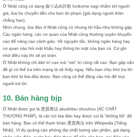
Ở Nhật cũng có dạng 振り込め詐欺 furikome sagi nhắm tới người
già, lừa họ chuyển tiền cho bọn tội phạm (giả dạng người thân
chẳng hạn).
Nhìn chung, lừa đảo ở Nhật cũng có nhưng tôi hầu như không gặp.
Các ngân hàng, các cơ quan của Nhật cũng thường xuyên khuyến
cáo để nâng cao cảnh giác. Về nguyên tắc, không ngân hàng hay
cơ quan nào hỏi mật khẩu hay thông tin mật của bạn cả. Cứ ghi
nhớ điều này thì sẽ an toàn.
Ở Nhật không chỉ dân trí cao mà “net” trí cũng rất cao. Bạn gặp vấn
đề gì có thể tra trên mạng là sẽ thấy ngay. Nếu bạn chịu khó tra thì
bạn khó bị lừa đảo được. Bạn cũng có thể đăng câu hỏi để mọi
người trả lời.
10. Bán hàng bịp
Ở Nhật được gọi là 悪質商法 akushitsu shouhou (ÁC CHẤT
THƯƠNG PHÁP), là các trò lừa đảo hay được coi là “không tốt” để
bán hàng. Bạn có thể tham khảo 悪質商法 trên Wikipedia (Tiếng
Nhật). Ví dụ quảng cáo phóng đại chất lượng sản phẩm, giả dạng
nhân viên điện, nước hay điện thoại để tiếp cận bạn, gọi điện vào