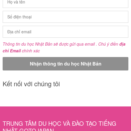
Thông tin du học Nhật Bản sẽ được gửi qua email . Chú ý điền
địa
chỉ Email
chính xác
Kết nối với chúng tôi
TRUNG TÂM DU HỌC VÀ ĐÀO TẠO TIẾNG
NHẬT GOTOJAPAN