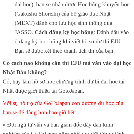
đại học), bạn sẽ nhận được Học bổng khuyến học
(Gakushu Shoreihi) của bộ giáo dục Nhật
(MEXT) dành cho lưu học sinh thông qua
JASSO.
Cách đăng ký h
ọ
c b
ổ
ng
: Đánh dấu vào
ô đăng ký học bổng khi viết hồ sơ dự thi EJU.
Bạn sẽ được xét theo thành tích thi của bạn.
Có cách nào không c
ầ
n thi EJU m
à
v
ẫ
n v
à
o
đ
ạ
i h
ọ
c
Nh
ậ
t B
ả
n kh
ô
ng?
Có, hãy làm hồ sơ học chương trình dự bị đại học tại
Nhật được giới thiệu tại GotoJapan.
Với sự hỗ trợ của GoToJapan con đường du học của
bạn sẽ dễ dàng hơn bao giờ hết:
» Đội ngũ tư vấn và ban giám đốc dày dạn kinh
nghiệm của GoToJapan gồm nhiều người từng giành