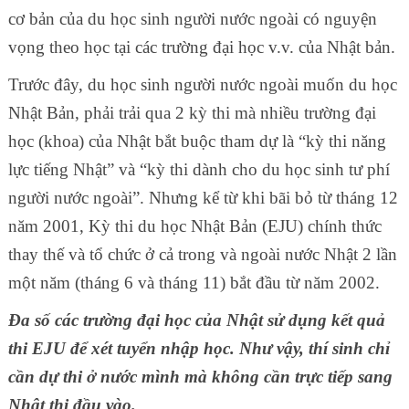
cơ bản của du học sinh người nước ngoài có nguyện
vọng theo học tại các trường đại học v.v. của Nhật bản.
Trước đây, du học sinh người nước ngoài muốn du học
Nhật Bản, phải trải qua 2 kỳ thi mà nhiều trường đại
học (khoa) của Nhật bắt buộc tham dự là “kỳ thi năng
lực tiếng Nhật” và “kỳ thi dành cho du học sinh tư phí
người nước ngoài”. Nhưng kể từ khi bãi bỏ từ tháng 12
năm 2001, Kỳ thi du học Nhật Bản (EJU) chính thức
thay thế và tổ chức ở cả trong và ngoài nước Nhật 2 lần
một năm (tháng 6 và tháng 11) bắt đầu từ năm 2002.
Đa s
ố
c
á
c tr
ườ
ng
đ
ạ
i h
ọ
c c
ủ
a Nh
ậ
t s
ử
d
ụ
ng k
ế
t qu
ả
thi EJU
đ
ể
x
é
t tuy
ể
n nh
ậ
p h
ọ
c. Nh
ư
v
ậ
y, thí sinh ch
ỉ
c
ầ
n d
ự
thi
ở
n
ướ
c m
ì
nh m
à
kh
ô
ng c
ầ
n tr
ự
c ti
ế
p sang
Nh
ậ
t thi
đ
ầ
u v
à
o.