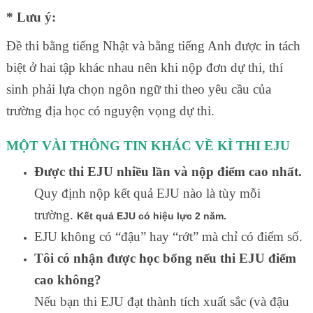
* Lưu ý:
Đề thi bằng tiếng Nhật và bằng tiếng Anh được in tách
biệt ở hai tập khác nhau nên khi nộp đơn dự thi, thí
sinh phải lựa chọn ngôn ngữ thi theo yêu cầu của
trường địa học có nguyện vọng dự thi.
MỘT VÀI THÔNG TIN KHÁC VỀ KÌ THI EJU
Được thi EJU nhiều lần và nộp điểm cao nhất.
Quy định nộp kết quả EJU nào là tùy mỗi
trường.
Kết quả EJU có hiệu lực 2 năm.
EJU không có “đậu” hay “rớt” mà chỉ có điểm số.
Tôi có nh
ậ
n
đ
ượ
c h
ọ
c b
ổ
ng n
ế
u thi EJU
đ
i
ể
m
cao kh
ô
ng?
Nếu bạn thi EJU đạt thành tích xuất sắc (và đậu