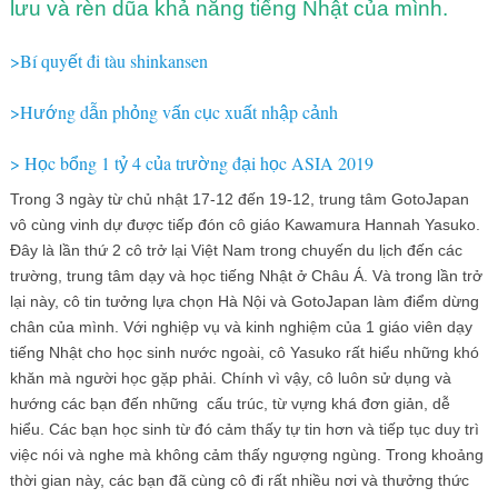
lưu và rèn dũa khả năng tiếng Nhật của mình.
>Bí quy
t đi tàu shinkansen
ế
>H
ng d
n ph
ng v
n c
c xu
t nh
p c
nh
ướ
ẫ
ỏ
ấ
ụ
ấ
ậ
ả
> H
c b
ng 1 t
4 c
a tr
ng đ
i h
c ASIA 2019
ọ
ổ
ỷ
ủ
ườ
ạ
ọ
Trong 3 ngày từ chủ nhật 17-12 đến 19-12, trung tâm GotoJapan
vô cùng vinh dự được tiếp đón cô giáo Kawamura Hannah Yasuko.
Đây là lần thứ 2 cô trở lại Việt Nam trong chuyến du lịch đến các
trường, trung tâm dạy và học tiếng Nhật ở Châu Á. Và trong lần trở
lại này, cô tin tưởng lựa chọn Hà Nội và GotoJapan làm điểm dừng
chân của mình. Với nghiệp vụ và kinh nghiệm của 1 giáo viên dạy
tiếng Nhật cho học sinh nước ngoài, cô Yasuko rất hiểu những khó
khăn mà người học gặp phải. Chính vì vậy, cô luôn sử dụng và
hướng các bạn đến những cấu trúc, từ vựng khá đơn giản, dễ
hiểu. Các bạn học sinh từ đó cảm thấy tự tin hơn và tiếp tục duy trì
việc nói và nghe mà không cảm thấy ngượng ngùng. Trong khoảng
thời gian này, các bạn đã cùng cô đi rất nhiều nơi và thưởng thức