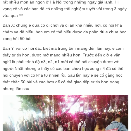
rất nhiều món ăn ngon ở Hà Nội trong những ngày giá lạnh. Hi
vọng cô và các bạn đã có những trải nghiệm tuyệt vời trong 3 ngày
vừa qua ^^
Bạn X: chúng e đưa cô đi chơi và đi ăn khá nhiều nơi, cô nói khá
chậm và dễ hiểu, bọn em có thể hiểu được đa phần dù e chưa học
xong hết 50 bài.
Bạn Y: với cơ hội đặc biệt mà trung tâm mang đến lần này, e cảm
thấy tự tin hơn, được mở mang nhiều hơn. Trước đến giờ e vẫn
nghĩ là phải trình độ n3, n2, n1 mới có thể nói chuyện được với
người Nhật nhưng e thấy có các bạn chưa học xong n4 đã có thể
nói chuyện với cô khá tự nhiên rồi. Sau lần này e sẽ cố gắng học
thật chắc 50 bài và cao hơn để có thể giao tiếp tự tin hơn trong
nhưng lần sau.