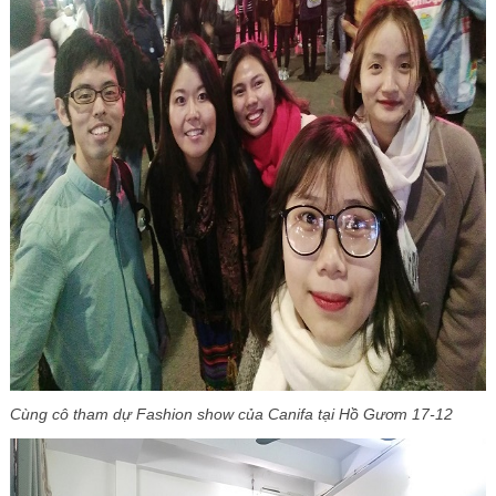
Cùng cô tham dự Fashion show của Canifa tại Hồ Gươm 17-12