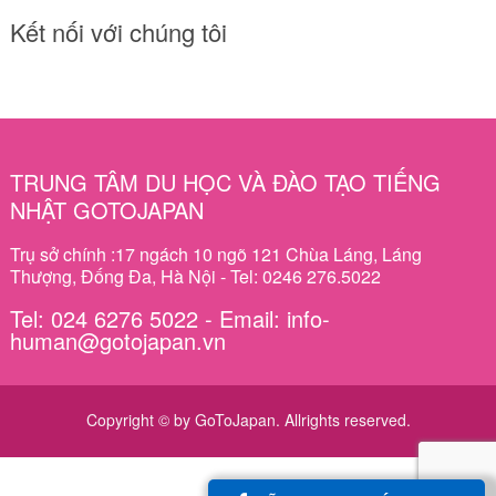
Kết nối với chúng tôi
TRUNG TÂM DU HỌC VÀ ĐÀO TẠO TIẾNG
NHẬT GOTOJAPAN
Trụ sở chính :17 ngách 10 ngõ 121 Chùa Láng, Láng
Thượng, Đống Đa, Hà Nội - Tel: 0246 276.5022
Tel: 024 6276 5022 - Email: info-
human@gotojapan.vn
Copyright © by GoToJapan. Allrights reserved.