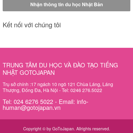
Kết nối với chúng tôi
TRUNG TÂM DU HỌC VÀ ĐÀO TẠO TIẾNG
NHẬT GOTOJAPAN
Trụ sở chính :17 ngách 10 ngõ 121 Chùa Láng, Láng
Thượng, Đống Đa, Hà Nội - Tel: 0246 276.5022
Tel: 024 6276 5022 - Email: info-
human@gotojapan.vn
Copyright © by GoToJapan. Allrights reserved.