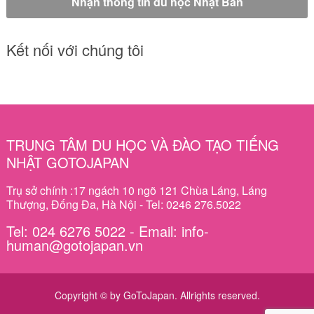
Kết nối với chúng tôi
TRUNG TÂM DU HỌC VÀ ĐÀO TẠO TIẾNG
NHẬT GOTOJAPAN
Trụ sở chính :17 ngách 10 ngõ 121 Chùa Láng, Láng
Thượng, Đống Đa, Hà Nội - Tel: 0246 276.5022
Tel: 024 6276 5022 - Email: info-
human@gotojapan.vn
Copyright © by GoToJapan. Allrights reserved.