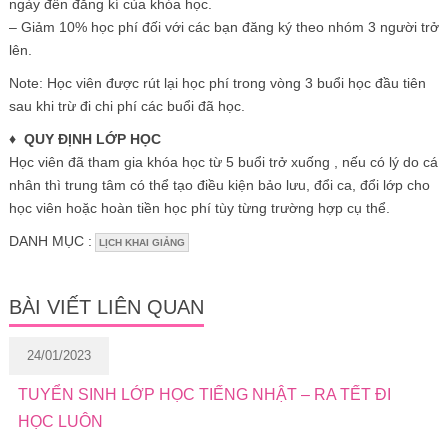
ngày đến đăng kí của khóa học.
– Giảm 10% học phí đối với các bạn đăng ký theo nhóm 3 người trở
lên.
Note: Học viên được rút lại học phí trong vòng 3 buổi học đầu tiên
sau khi trừ đi chi phí các buổi đã học.
♦ QUY ĐỊNH LỚP HỌC
Học viên đã tham gia khóa học từ 5 buổi trở xuống , nếu có lý do cá
nhân thì trung tâm có thể tạo điều kiện bảo lưu, đổi ca, đổi lớp cho
học viên hoặc hoàn tiền học phí tùy từng trường hợp cụ thể.
DANH MỤC :
LỊCH KHAI GIẢNG
BÀI VIẾT LIÊN QUAN
24/01/2023
TUYỂN SINH LỚP HỌC TIẾNG NHẬT – RA TẾT ĐI
HỌC LUÔN