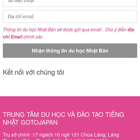
Thông tin du học Nhật Bản sẽ được gửi qua email . Chú ý điền
địa
chỉ Email
chính xác
Kết nối với chúng tôi
TRUNG TÂM DU HỌC VÀ ĐÀO TẠO TIẾNG
NHẬT GOTOJAPAN
Trụ sở chính :17 ngách 10 ngõ 121 Chùa Láng, Láng